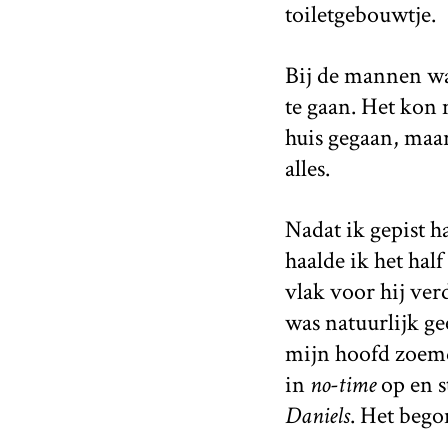
toiletgebouwtje.
Bij de mannen wa
te gaan. Het kon 
huis gegaan, maa
alles.
Nadat ik gepist h
haalde ik het hal
vlak voor hij ver
was natuurlijk ge
mijn hoofd zoemde
in
no-time
op en s
Daniels
. Het bego