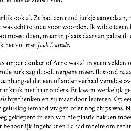
urlijk ook al. Ze had een rood jurkje aangedaan, t
t was echt te sneu voor woorden. Ik wilde tegen
ioot moest doen, maar in plaats daarvan pakte ik 
nk het vol met
Jack Daniels
.
was amper donker of Arne was al in geen velden 
ode jurk zag ik ook nergens meer. Ik stond naas
t aanhangsel dat een of ander verhaal vertelde ov
Frankrijk met haar ouders. Er kwam werkelijk ge
els
bijschenken en zij maar door leuteren. Op e
elukkig iemand vragen of er nog chips was. Na
eg gekieperd in een van die plastic bakken moes
r behoorlijk ingehakt en ik had moeite om recht 