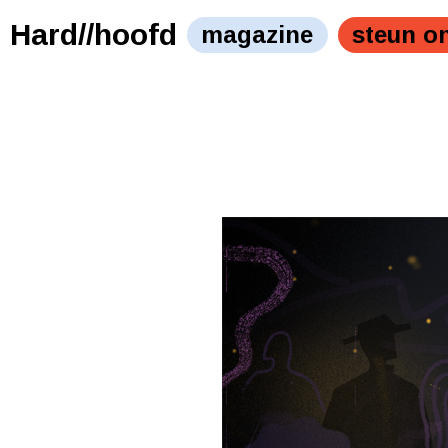
Hard//hoofd
magazine
steun o