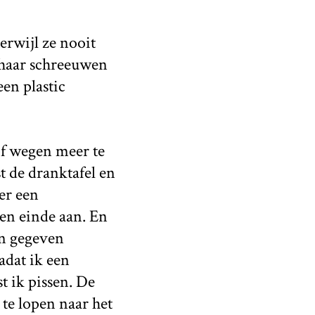
erwijl ze nooit
 haar schreeuwen
een plastic
of wegen meer te
t de dranktafel en
er een
en einde aan. En
en gegeven
dat ik een
t ik pissen. De
te lopen naar het