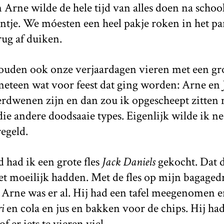
Arne wilde de hele tijd van alles doen na schoo
intje. We móesten een heel pakje roken in het 
rug af duiken.
uden ook onze verjaardagen vieren met een groo
 meteen wat voor feest dat ging worden: Arne en
rdwenen zijn en dan zou ik opgescheept zitten 
die andere doodsaaie types. Eigenlijk wilde ik n
regeld.
 had ik een grote fles
Jack Daniels
gekocht. Dat d
het moeilijk hadden. Met de fles op mijn bagagedr
. Arne was er al. Hij had een tafel meegenomen en
i
en cola en jus en bakken voor de chips. Hij had 
 er iets te vieren viel.