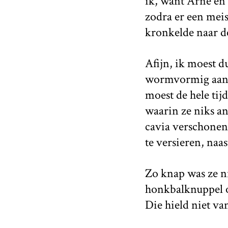
ik, want Arne en 
zodra er een meis
kronkelde naar de
Afijn, ik moest d
wormvormig aanhan
moest de hele tij
waarin ze niks an
cavia verschonen
te versieren, naas
Zo knap was ze ni
honkbalknuppel op
Die hield niet van