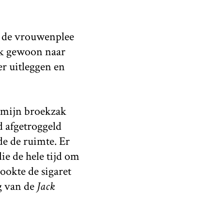
r de vrouwenplee
 ik gewoon naar
r uitleggen en
t mijn broekzak
d afgetroggeld
de de ruimte. Er
ie de hele tijd om
ookte de sigaret
g van de
Jack