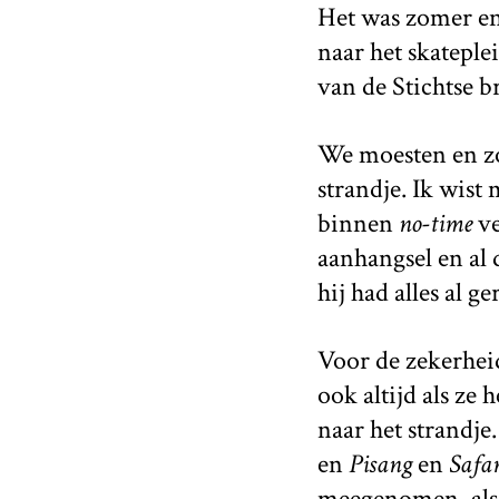
Het was zomer en 
naar het skateple
van de Stichtse b
We moesten en zo
strandje. Ik wist
binnen
no-time
ve
aanhangsel en al 
hij had alles al ge
Voor de zekerheid
ook altijd als ze 
naar het strandje
en
Pisang
en
Safar
meegenomen, alsof