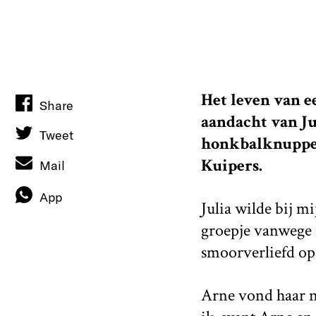
Het leven van ee
Share
aandacht van Jul
Tweet
honkbalknuppel 
Kuipers.
Mail
App
Julia wilde bij mi
groepje vanwege 
smoorverliefd op
Arne vond haar na