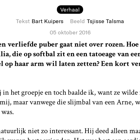
Verhaal
Tekst
Bart Kuipers
Beeld
Tsjisse Talsma
05 oktober 2016
n verliefde puber gaat niet over rozen. Hoe 
ia, die op softbal zit en een tatoeage van ee
op haar arm wil laten zetten? Een kort ve
j in het groepje en toch baalde ik, want ze wilde 
mij, maar vanwege die slijmbal van een Arne, w
 was.
tuurlijk niet zo interessant. Hij deed alleen maa