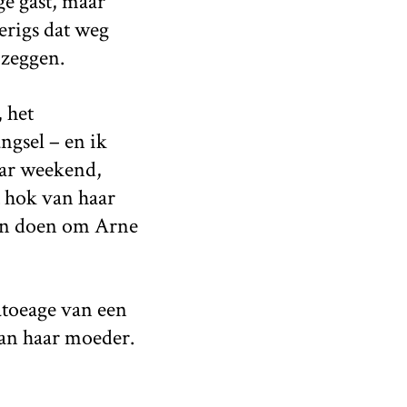
ge gast, maar
erigs dat weg
 zeggen.
 het
ngsel – en ik
haar weekend,
t hok van haar
en doen om Arne
tatoeage van een
van haar moeder.