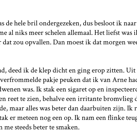
s de hele bril ondergezeken, dus besloot ik naa
me al niks meer schelen allemaal. Het liefst was
r dat zou opvallen. Dan moest ik dat morgen wee
ad, deed ik de klep dicht en ging erop zitten. Ui
f verfrommelde pakje peuken dat ik van Arne ha
dwenen was. Ik stak een sigaret op en inspecteer
en reet te zien, behalve een irritante bromvlieg d
, maar alles was beter dan daarbuiten zijn. Ik r
tak er meteen nog een op. Ik nam een flinke teu
n me steeds beter te smaken.