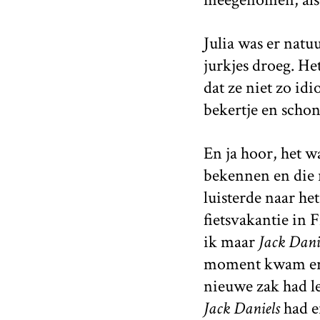
Julia was er natu
jurkjes droeg. He
dat ze niet zo id
bekertje en scho
En ja hoor, het 
bekennen en die r
luisterde naar he
fietsvakantie in 
ik maar
Jack Dani
moment kwam er g
nieuwe zak had le
Jack Daniels
had e