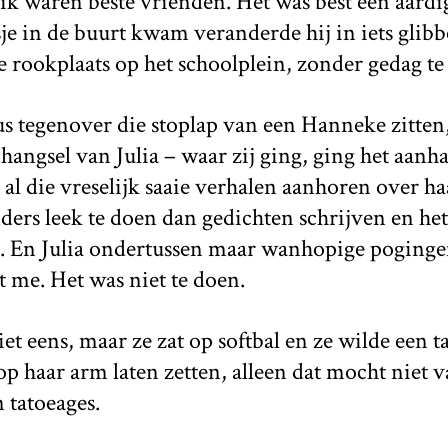
ik waren beste vrienden. Het was best een aardi
je in de buurt kwam veranderde hij in iets glibb
 rookplaats op het schoolplein, zonder gedag te
us tegenover die stoplap van een Hanneke zitten,
gsel van Julia – waar zij ging, ging het aanha
d al die vreselijk saaie verhalen aanhoren over 
ders leek te doen dan gedichten schrijven en he
. En Julia ondertussen maar wanhopige poging
t me. Het was niet te doen.
et eens, maar ze zat op softbal en ze wilde een 
 haar arm laten zetten, alleen dat mocht niet 
 tatoeages.