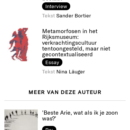
Interview
Tekst
Sander Bortier
Metamorfosen in het
Rijksmuseum:
verkrachtingscultuur
tentoongesteld, maar niet
gecontextualiseerd
Essay
Tekst
Nina Läuger
MEER VAN DEZE AUTEUR
'Beste Arie, wat als ik je zoon
was?'
Re: