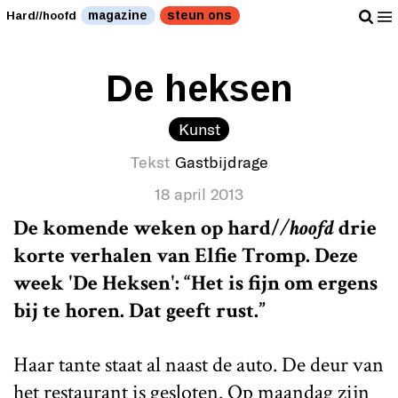
magazine
steun ons
Hard//hoofd
De heksen
Kunst
Tekst
Gastbijdrage
18 april 2013
De komende weken op
hard/
/hoofd
drie
korte verhalen van Elfie Tromp. Deze
week 'De Heksen': “Het is fijn om ergens
bij te horen. Dat geeft rust.”
Haar tante staat al naast de auto. De deur van
het restaurant is gesloten. Op maandag zijn