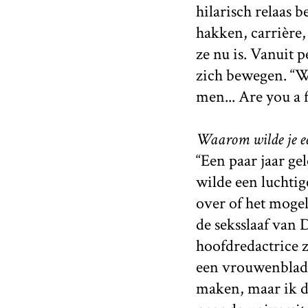
hilarisch relaas b
hakken, carrière,
ze nu is. Vanuit 
zich bewegen. “Wh
men... Are you a 
Waarom wilde je ee
“Een paar jaar ge
wilde een luchti
over of het mogeli
de seksslaaf van 
hoofdredactrice 
een vrouwenblad!”
maken, maar ik dac