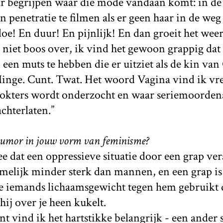
 begrijpen waar die mode vandaan komt: in de
n penetratie te filmen als er geen haar in de weg 
doe! En duur! En pijnlijk! En dan groeit het wee
er niet boos over, ik vind het gewoon grappig d
m een muts te hebben die er uitziet als de kin va
nge. Cunt. Twat. Het woord Vagina vind ik vres
r dokters wordt onderzocht en waar seriemoorden
chterlaten.”
humor in jouw vorm van feminisme?
ee dat een oppressieve situatie door een grap v
amelijk minder sterk dan mannen, en een grap is 
e iemands lichaamsgewicht tegen hem gebruikt d
hij over je heen kukelt.
t vind ik het hartstikke belangrijk - een ander