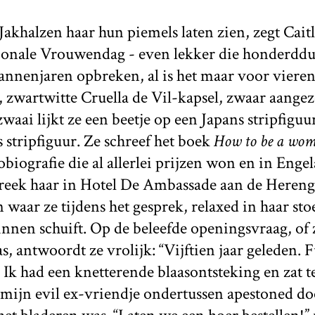
akhalzen haar hun piemels laten zien, zegt Cait
ionale Vrouwendag - even lekker die honderdd
annenjaren opbreken, al is het maar voor vieren
 zwartwitte Cruella de Vil-kapsel, zwaar aangeze
aai lijkt ze een beetje op een Japans stripfiguu
 stripfiguur. Ze schreef het boek
How to be a wo
obiografie die al allerlei prijzen won en in Enge
 spreek haar in Hotel De Ambassade aan de Hereng
waar ze tijdens het gesprek, relaxed in haar st
nnen schuift. Op de beleefde openingsvraag, of z
 antwoordt ze vrolijk: “Vijftien jaar geleden. F
 Ik had een knetterende blaasontsteking en zat 
mijn evil ex-vriendje ondertussen apestoned do