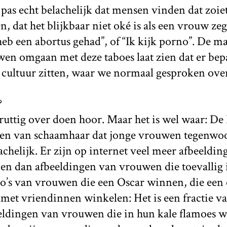
t pas echt belachelijk dat mensen vinden dat zoiet
 dat het blijkbaar niet oké is als een vrouw zegt:
heb een abortus gehad”, of “Ik kijk porno”. De 
n omgaan met deze taboes laat zien dat er bepa
 cultuur zitten, waar we normaal gesproken ove
?
 truttig over doen hoor. Maar het is wel waar: De
sen van schaamhaar dat jonge vrouwen tegenwo
achelijk. Er zijn op internet veel meer afbeeld
en dan afbeeldingen van vrouwen die toevallig i
to’s van vrouwen die een Oscar winnen, die een
met vriendinnen winkelen: Het is een fractie va
eldingen van vrouwen die in hun kale flamoes 