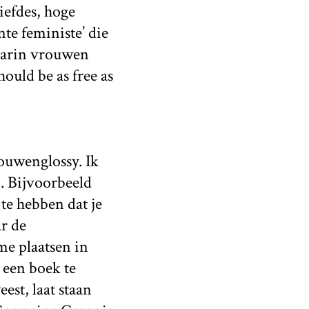
liefdes, hoge
te feministe’ die
waarin vrouwen
ould be as free as
rouwenglossy. Ik
. Bijvoorbeeld
 te hebben dat je
r de
e plaatsen in
 een boek te
est, laat staan