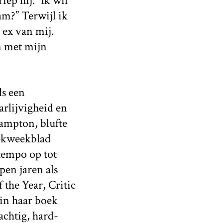
iep hij. “Ik wil
m?” Terwijl ik
 ex van mij.
n met mijn
ls een
rlijvigheid en
ampton, blufte
iekweekblad
tempo op tot
pen jaren als
 the Year, Critic
 in haar boek
achtig, hard-