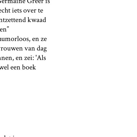
 Germaine Greer is
cht iets over te
ontzettend kwaad
ten”
 humorloos, en ze
 vrouwen van dag
nen, en zei: 'Als
 wel een boek