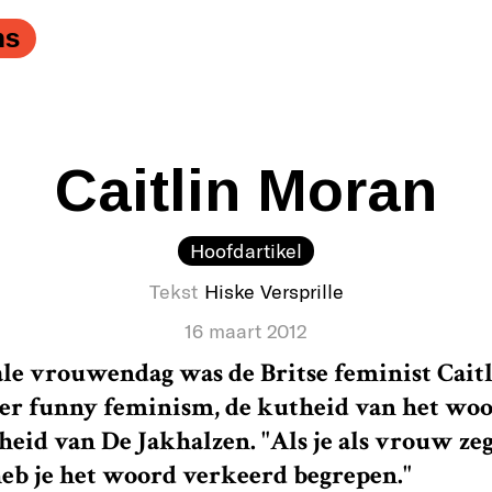
ek met een moderne feministe." />
ns
Caitlin Moran
Hoofdartikel
Tekst
Hiske Versprille
16 maart 2012
le vrouwendag was de Britse feminist Cait
r funny feminism, de kutheid van het woo
eid van De Jakhalzen. "Als je als vrouw zeg
heb je het woord verkeerd begrepen."