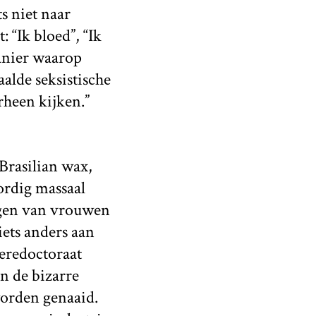
s niet naar
 “Ik bloed”, “Ik
manier waarop
alde seksistische
rheen kijken.”
 Brasilian wax,
ordig massaal
ingen van vrouwen
ets anders aan
 eredoctoraat
n de bizarre
worden genaaid.