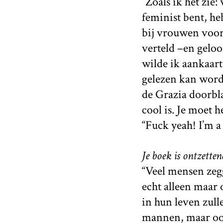
“Zoals ik het zie:
feminist bent, he
bij vrouwen voor 
verteld –en geloo
wilde ik aankaar
gelezen kan word
de Grazia doorbla
cool is. Je moet
“Fuck yeah! I’m a 
Je boek is ontzetten
“Veel mensen zegg
echt alleen maar
in hun leven zul
mannen, maar ook