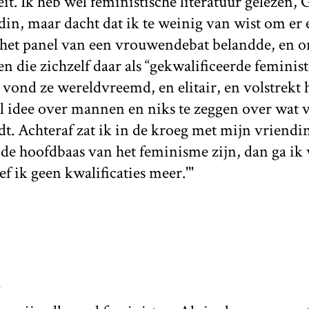
eit. Ik heb wel feministische literatuur gelezen,
din, maar dacht dat ik te weinig van wist om er e
n het panel van een vrouwendebat belandde, en 
 die zichzelf daar als “gekwalificeerde feminis
 vond ze wereldvreemd, en elitair, en volstrekt
l idee over mannen en niks te zeggen over wat
dt. Achteraf zat ik in de kroeg met mijn vriendin
de hoofdbaas van het feminisme zijn, dan ga ik
f ik geen kwalificaties meer.'"