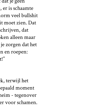
 dat je geen
, er is schaamte
norm veel bullshit
it moet zien. Dat
chrijven, dat
oken alleen maar
je zorgen dat het
en en roepen:
t!”
k, terwijl het
 bepaald moment
heim - tegenover
 er voor schamen.