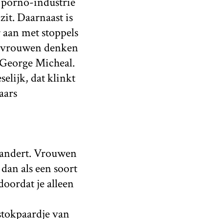
 porno-industrie
zit. Daarnaast is
r aan met stoppels
at vrouwen denken
n George Micheal.
elijk, dat klinkt
aars
erandert. Vrouwen
dan als een soort
oordat je alleen
 stokpaardje van