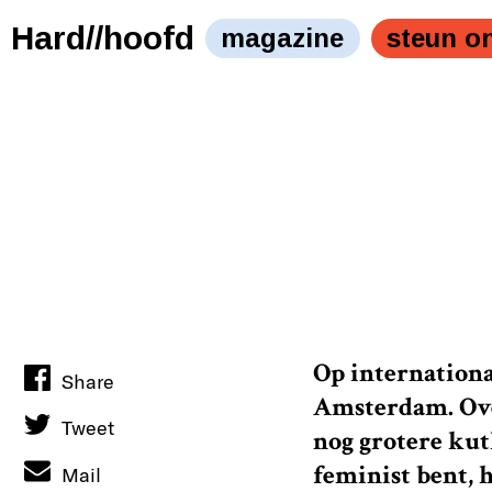
Een gesprek met een moderne feministe." />
Een gespr
Hard//hoofd
magazine
steun o
Op internationa
Share
Amsterdam. Ove
Tweet
nog grotere kuth
feminist bent, 
Mail