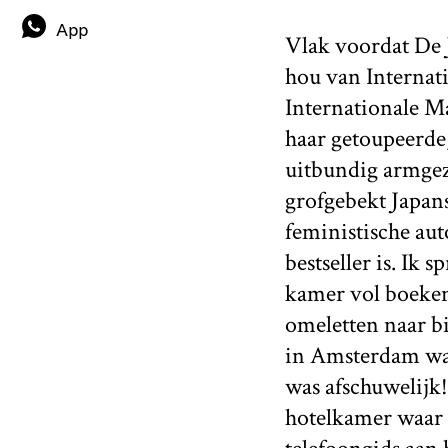
App
Vlak voordat De J
hou van Internat
Internationale M
haar getoupeerde,
uitbundig armgezw
grofgebekt Japans
feministische aut
bestseller is. Ik
kamer vol boeken 
omeletten naar bi
in Amsterdam was,
was afschuwelijk!
hotelkamer waar 