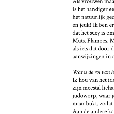
Als vrouwen maar
is het handiger ee
het natuurlijk ge
en jeuk! Ik ben 
dat het sexy is o
Muts. Flamoes. Mi
als iets dat doo
aanwijzingen in a
Wat is de rol van 
Ik hou van het id
zijn meestal lich
judoworp, waar j
maar bukt, zodat 
Aan de andere kan