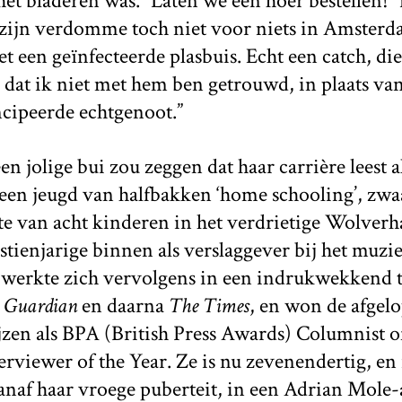
et bladeren was. “Laten we een hoer bestellen!” r
zijn verdomme toch niet voor niets in Amsterda
et een geïnfecteerde plasbuis. Echt een catch, die
 dat ik niet met hem ben getrouwd, in plaats va
ncipeerde echtgenoot.”
en jolige bui zou zeggen dat haar carrière leest a
een jeugd van halfbakken ‘home schooling’, zwaa
te van acht kinderen in het verdrietige Wolverh
stienjarige binnen als verslaggever bij het muz
e werkte zich vervolgens in een indrukwekkend 
 Guardian
en daarna
The Times
, en won de afgelo
jzen als BPA (British Press Awards) Columnist of
terviewer of the Year. Ze is nu zevenendertig, en
naf haar vroege puberteit, in een Adrian Mole-