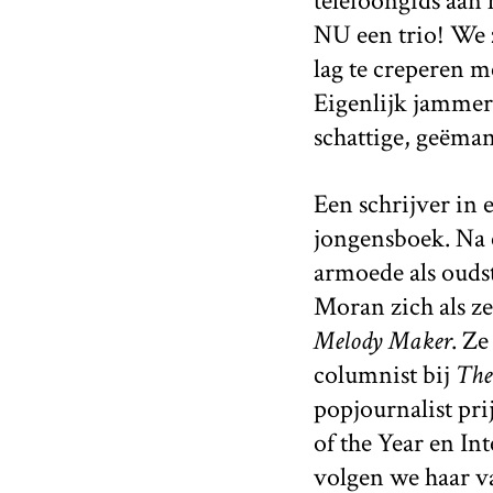
telefoongids aan h
NU een trio! We 
lag te creperen m
Eigenlijk jammer
schattige, geëma
Een schrijver in e
jongensboek. Na 
armoede als ouds
Moran zich als ze
Melody Maker
. Z
columnist bij
The
popjournalist pri
of the Year en In
volgen we haar va