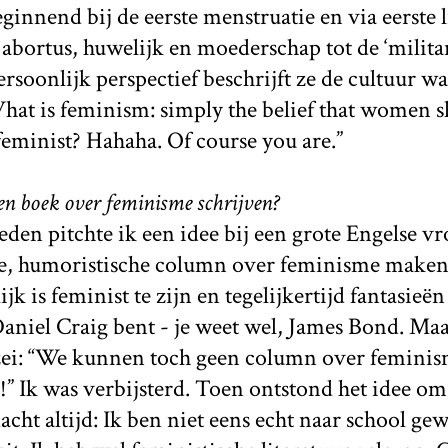
eginnend bij de eerste menstruatie en via eerste 
 abortus, huwelijk en moederschap tot de ‘militan
persoonlijk perspectief beschrijft ze de cultuur 
at is feminism: simply the belief that women sh
feminist? Hahaha. Of course you are.”
n boek over feminisme schrijven?
leden pitchte ik een idee bij een grote Engelse v
ge, humoristische column over feminisme maken
jk is feminist te zijn en tegelijkertijd fantasieën
Daniel Craig bent - je weet wel, James Bond. Maa
zei: “We kunnen toch geen column over feminism
 Ik was verbijsterd. Toen ontstond het idee om
ht altijd: Ik ben niet eens echt naar school gewe