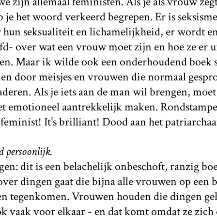
 we zijn allemaal feministen. Als je als vrouw zegt
b je het woord verkeerd begrepen. Er is seksisme
hun seksualiteit en lichamelijkheid, er wordt e
fd- over wat een vrouw moet zijn en hoe ze er u
ten. Maar ik wilde ook een onderhoudend boek s
en door meisjes en vrouwen die normaal gespr
deren. Als je iets aan de man wil brengen, moet 
 het emotioneel aantrekkelijk maken. Rondstamp
feminist! It’s brilliant! Dood aan het patriarchaa
d persoonlijk.
en: dit is een belachelijk onbeschoft, ranzig boe
 over dingen gaat die bijna alle vrouwen op een
len tegenkomen. Vrouwen houden die dingen ge
 vaak voor elkaar - en dat komt omdat ze zich