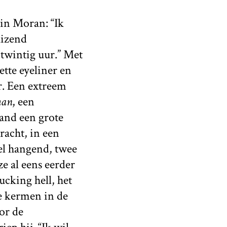
lin Moran: “Ik
uizend
twintig uur.” Met
tte eyeliner en
r. Een extreem
man
, een
land een grote
racht, in een
oel hangend, twee
e al eens eerder
ucking hell, het
te kermen in de
or de