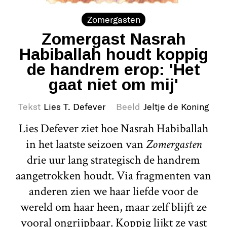
Zomergasten
Zomergast Nasrah
Habiballah houdt koppig
de handrem erop: 'Het
gaat niet om mij'
Tekst
Lies T. Defever
Beeld
Jeltje de Koning
Lies Defever ziet hoe Nasrah Habiballah
in het laatste seizoen van
Zomergasten
drie uur lang strategisch de handrem
aangetrokken houdt. Via fragmenten van
anderen zien we haar liefde voor de
wereld om haar heen, maar zelf blijft ze
vooral ongrijpbaar. Koppig lijkt ze vast