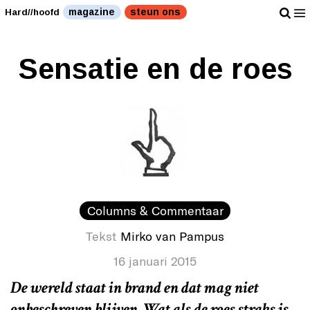
magazine
steun ons
Hard//hoofd
Sensatie en de roes
Columns & Commentaar
Tekst
Mirko van Pampus
16 januari 2015
De wereld staat in brand en dat mag niet
onbeschreven blijven. Wat als de roes straks is