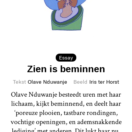
Essay
Zien is beminnen
Tekst
Olave Nduwanje
Beeld
Iris ter Horst
Olave Nduwanje besteedt uren met haar
lichaam, kijkt beminnend, en deelt haar
‘poreuze plooien, tastbare rondingen,
vochtige openingen, en ademsnakkende
lediging’ met anderen. Dit lukt haar nu,