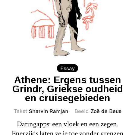
Essay
Athene: Ergens tussen
Grindr, Griekse oudheid
en cruisegebieden
Tekst
Sharvin Ramjan
Beeld
Zoë de Beus
Datingapps: een vloek en een zegen.
Enerzijds laten ze je toe zonder grenzen