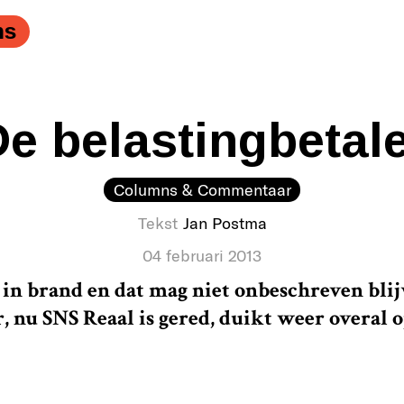
ns
e belastingbetal
Columns & Commentaar
Tekst
Jan Postma
04 februari 2013
 in brand en dat mag niet onbeschreven blij
, nu SNS Reaal is gered, duikt weer overal op