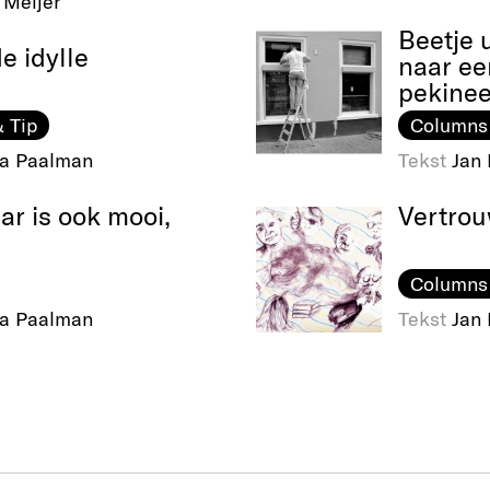
 Meijer
Beetje 
e idylle
naar ee
pekinee
 Tip
Columns
na Paalman
Tekst
Jan
ar is ook mooi,
Vertrou
Columns
na Paalman
Tekst
Jan