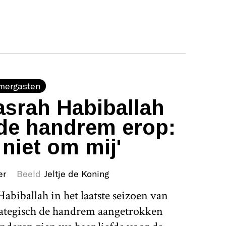
mergasten
srah Habiballah
de handrem erop:
 niet om mij'
er
Beeld
Jeltje de Koning
abiballah in het laatste seizoen van
rategisch de handrem aangetrokken