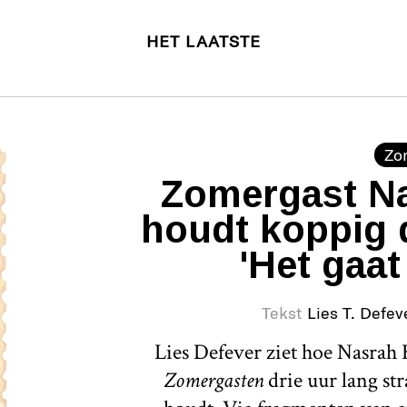
HET LAATSTE
Zo
Zomergast Na
houdt koppig 
'Het gaat
Tekst
Lies T. Defev
Lies Defever ziet hoe Nasrah H
Zomergasten
drie uur lang st