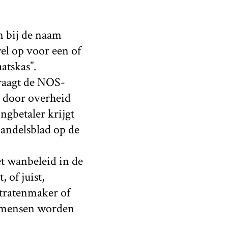
on bij de naam
wel op voor een of
atskas”.
vraagt de NOS-
k door overheid
gbetaler krijgt
Handelsblad op de
t wanbeleid in de
, of juist,
stratenmaker of
e mensen worden