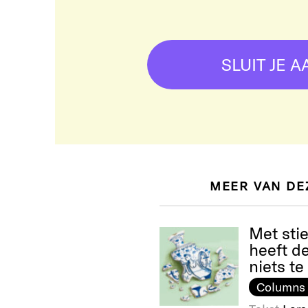
SLUIT JE A
MEER VAN DE
Met sti
heeft d
niets t
Columns