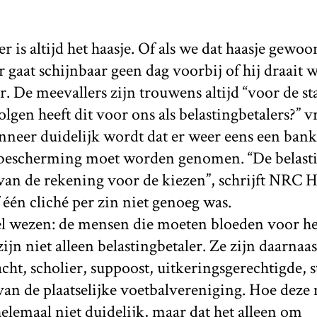
r is altijd het haasje. Of als we dat haasje gewo
r gaat schijnbaar geen dag voorbij of hij draait 
r. De meevallers zijn trouwens altijd “voor de sta
lgen heeft dit voor ons als belastingbetalers?” 
nneer duidelijk wordt dat er weer eens een ban
n bescherming moet worden genomen. “De belastin
 van de rekening voor de kiezen”, schrijft NRC 
 één cliché per zin niet genoeg was.
l wezen: de mensen die moeten bloeden voor he
zijn niet alleen belastingbetaler. Ze zijn daarnaast
acht, scholier, suppoost, uitkeringsgerechtigde, 
an de plaatselijke voetbalvereniging. Hoe dez
helemaal niet duidelijk, maar dat het alleen om