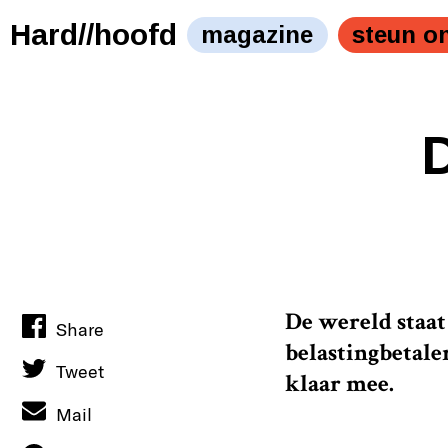
Hard//hoofd
magazine
steun o
D
De wereld staat
Share
belastingbetaler
Tweet
klaar mee.
Mail