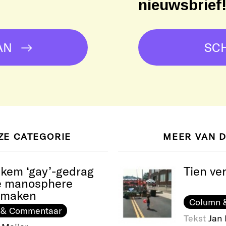
nieuwsbrief
AN
SCH
ZE CATEGORIE
MEER VAN 
ekem ‘gay’-gedrag
Tien ve
e manosphere
e maken
Column &
 & Commentaar
Tekst
Jan