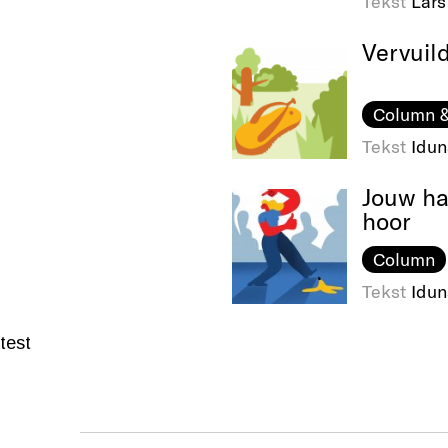
Tekst
Lars
Vervuild
Column &
Tekst
Idu
Jouw ha
hoor
Column
Tekst
Idu
test