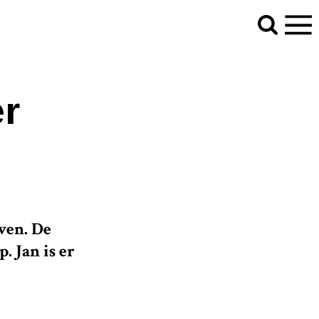
er
ven. De
. Jan is er