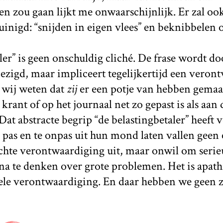
en zou gaan lijkt me onwaarschijnlijk. Er zal o
inigd: “snijden in eigen vlees” en beknibbelen 
ler” is geen onschuldig cliché. De frase wordt d
ezigd, maar impliceert tegelijkertijd een veron
, wij weten dat
zij
er een potje van hebben gemaak
 krant of op het journaal net zo gepast is als aan 
at abstracte begrip “de belastingbetaler” heeft v
 pas en te onpas uit hun mond laten vallen geen 
chte verontwaardiging uit, maar onwil om serieu
a te denken over grote problemen. Het is apathi
ele verontwaardiging. En daar hebben we geen z