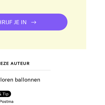
!
RIJF JE IN
DEZE AUTEUR
rloren ballonnen
 Tip
 Postma