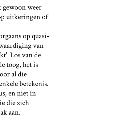
ok gewoon weer
op uitkeringen of
oorgaans op quasi-
twaardiging van
t'. Los van de
de toog, het is
oor al die
enkele betekenis.
s, en niet in
e die zich
ak aan.