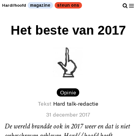
magazine
steun ons
Hard//hoofd
Het beste van 2017
Opinie
Tekst
Hard talk-redactie
31 december 2017
De wereld brandde ook in 201
7
weer en dat is niet
onbeschreven gebleven. Hard//hoofd heeft