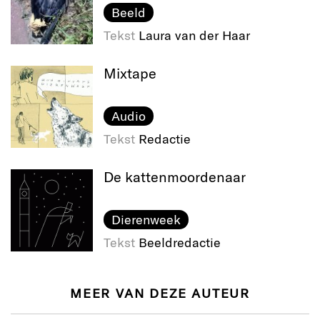
Beeld
Tekst
Laura van der Haar
Mixtape
Audio
Tekst
Redactie
De katten​moordenaar
Dierenweek
Tekst
Beeldredactie
MEER VAN DEZE AUTEUR