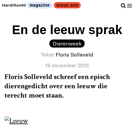
magazine
steun ons
Hard//hoofd
En de leeuw sprak
Dierenweek
Tekst
Floris Solleveld
19 december 2015
Floris Solleveld schreef een episch
dierengedicht over een leeuw die
terecht moet staan.