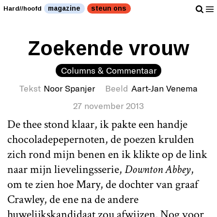
magazine
steun ons
Hard//hoofd
Zoekende vrouw
Columns & Commentaar
Tekst
Noor Spanjer
Beeld
Aart-Jan Venema
27 november 2013
De thee stond klaar, ik pakte een handje
chocoladepepernoten, de poezen krulden
zich rond mijn benen en ik klikte op de link
naar mijn lievelingsserie,
Downton Abbey
,
om te zien hoe Mary, de dochter van graaf
Crawley, de ene na de andere
huwelijkskandidaat zou afwijzen. Nog voor