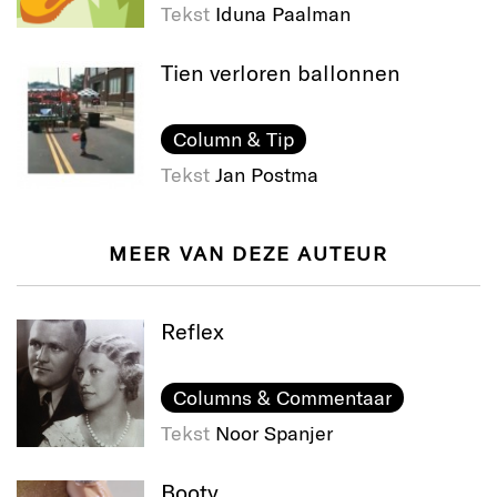
Tekst
Iduna Paalman
Tien verloren ballonnen
Column & Tip
Tekst
Jan Postma
MEER VAN DEZE AUTEUR
Reflex
Columns & Commentaar
Tekst
Noor Spanjer
Booty