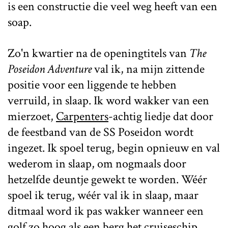
is een constructie die veel weg heeft van een
soap.
Zo'n kwartier na de openingtitels van
The
Poseidon Adventure
val ik, na mijn zittende
positie voor een liggende te hebben
verruild, in slaap. Ik word wakker van een
mierzoet,
Carpenters
-achtig liedje dat door
de feestband van de SS Poseidon wordt
ingezet. Ik spoel terug, begin opnieuw en val
wederom in slaap, om nogmaals door
hetzelfde deuntje gewekt te worden. Wéér
spoel ik terug, wéér val ik in slaap, maar
ditmaal word ik pas wakker wanneer een
golf zo hoog als een berg het cruiseschip