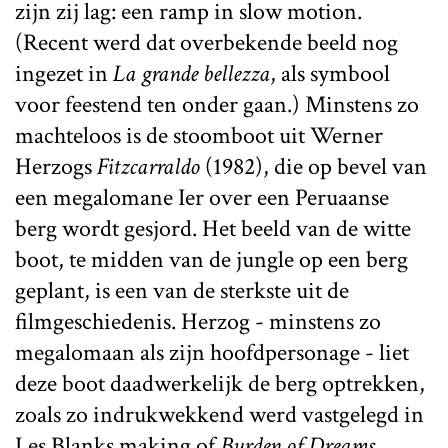
zijn zij lag: een ramp in slow motion.
(Recent werd dat overbekende beeld nog
ingezet in
La grande bellezza
, als symbool
voor feestend ten onder gaan.) Minstens zo
machteloos is de stoomboot uit Werner
Herzogs
Fitzcarraldo
(1982), die op bevel van
een megalomane Ier over een Peruaanse
berg wordt gesjord. Het beeld van de witte
boot, te midden van de jungle op een berg
geplant, is een van de sterkste uit de
filmgeschiedenis. Herzog - minstens zo
megalomaan als zijn hoofdpersonage - liet
deze boot daadwerkelijk de berg optrekken,
zoals zo indrukwekkend werd vastgelegd in
Les Blanks making of
Burden of Dreams