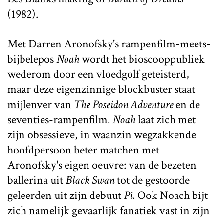
(1982).
Met Darren Aronofsky's rampenfilm-meets-
bijbelepos
Noah
wordt het bioscooppubliek
wederom door een vloedgolf geteisterd,
maar deze eigenzinnige blockbuster staat
mijlenver van
The Poseidon Adventure
en de
seventies-rampenfilm.
Noah
laat zich met
zijn obsessieve, in waanzin wegzakkende
hoofdpersoon beter matchen met
Aronofsky's eigen oeuvre: van de bezeten
ballerina uit
Black Swan
tot de gestoorde
geleerden uit zijn debuut
Pi
. Ook Noach bijt
zich namelijk gevaarlijk fanatiek vast in zijn