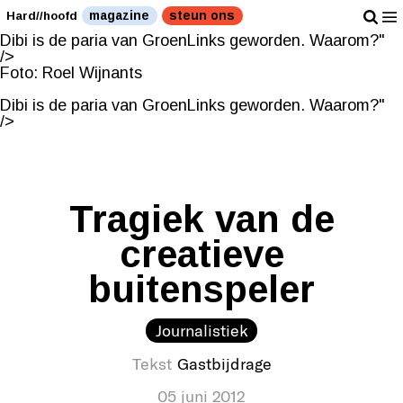
Foto: Roel Wijnants
magazine
steun ons
Hard//hoofd
Dibi is de paria van GroenLinks geworden. Waarom?"
/>
Foto: Roel Wijnants
Dibi is de paria van GroenLinks geworden. Waarom?"
/>
Tragiek van de
creatieve
buitenspeler
Journalistiek
Tekst
Gastbijdrage
05 juni 2012