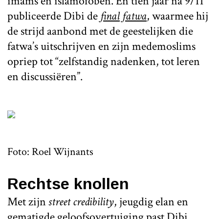
imams en islamofoben. En tien jaar na 9/11
publiceerde Dibi de
final fatwa
, waarmee hij
de strijd aanbond met de geestelijken die
fatwa’s uitschrijven en zijn medemoslims
opriep tot “zelfstandig nadenken, tot leren
en discussiëren”.
Foto: Roel Wijnants
Rechtse knollen
Met zijn
street credibility
, jeugdig elan en
gematigde geloofsovertuiging past Dibi