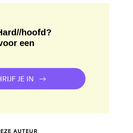
Hard//hoofd?
voor een
!
RIJF JE IN
DEZE AUTEUR