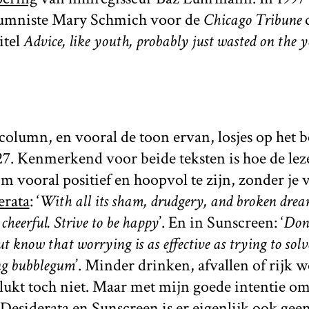
umniste Mary Schmich voor de
Chicago Tribune
d
itel
Advice, like youth, probably just wasted on the 
column, en vooral de toon ervan, losjes op het 
27. Kenmerkend voor beide teksten is hoe de leze
m vooral positief en hoopvol te zijn, zonder je
erata
: ‘
With all its sham, drudgery, and broken dreams,
 cheerful. Strive to be happy
’. En in Sunscreen: ‘
Don’
ut know that worrying is as effective as trying to sol
ng bubblegum
’. Minder drinken, afvallen of rijk w
lukt toch niet. Maar met mijn goede intentie om
 Desiderata en Sunscreen is er eigenlijk ook gee