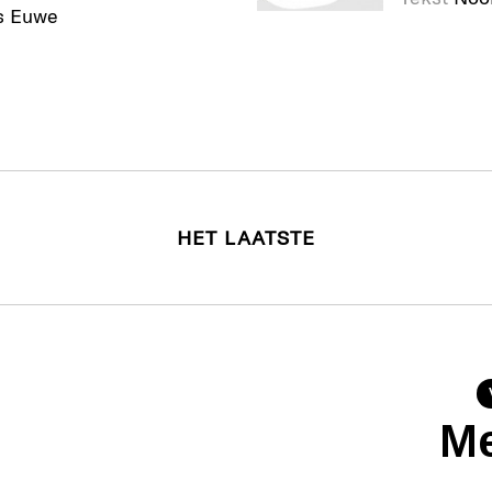
s Euwe
HET LAATSTE
Me