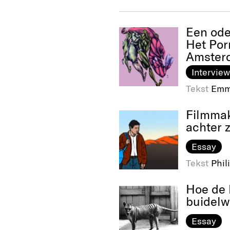
Een ode
Het Por
Amster
Interview
Tekst
Emm
Filmmak
achter 
Essay
Tekst
Phil
Hoe de 
buidelw
Essay