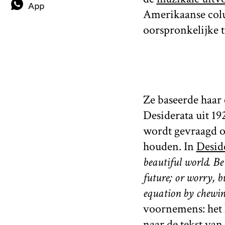
App
Amerikaanse col
oorspronkelijke t
Ze baseerde haar 
Desiderata uit 19
wordt gevraagd o
houden. In
Desid
beautiful world. Be
future; or worry, b
equation by chewi
voornemens: het 
naar de tekst van