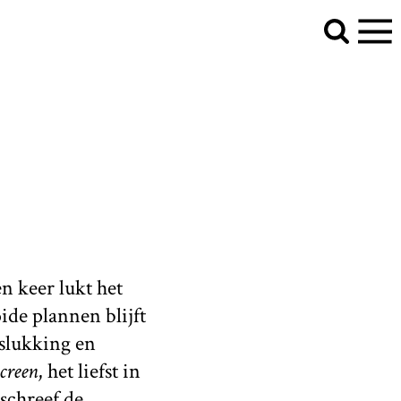
n keer lukt het
ide plannen blijft
islukking en
creen
, het liefst in
schreef de