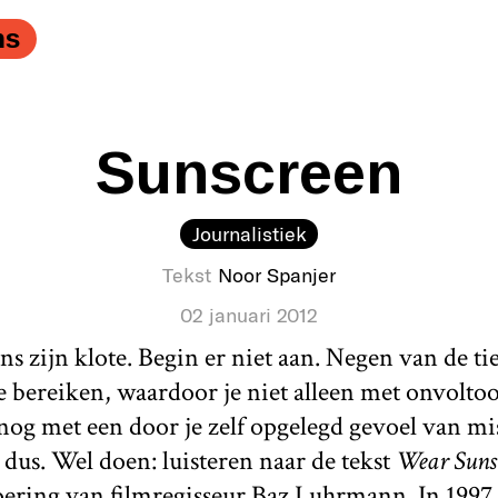
ns
Sunscreen
Journalistiek
Tekst
Noor Spanjer
02 januari 2012
zijn klote. Begin er niet aan. Negen van de tie
 te bereiken, waardoor je niet alleen met onvoltoo
nog met een door je zelf opgelegd gevoel van m
 dus. Wel doen: luisteren naar de tekst
Wear Suns
oering
van filmregisseur Baz Luhrmann. In 1997 