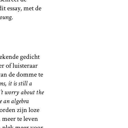
it essay, met de
young
.
bekende gedicht
r of luisteraar
 van de domme te
 it is still a
t worry about the
ve an algebra
orden zijn loze
 meer te leven
n plek meer voor