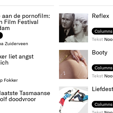
 aan de pornofilm:
Reflex
n Film Festival
dam
Columns
Tekst
Noo
a Zuiderveen
Booty
er liet angst
zich
Columns
Tekst
Noo
ip Fokker
Liefdest
laatste Tasmaanse
olf doodvroor
Columns
Tekst
Noo