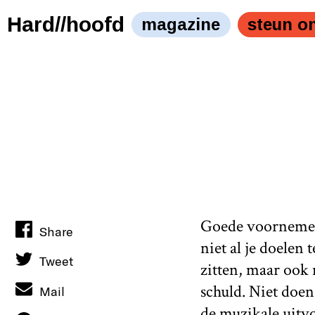
Hard//hoofd
magazine
steun o
Goede voornemens 
Share
niet al je doelen
Tweet
zitten, maar ook 
schuld. Niet doen
Mail
de
muzikale uitv