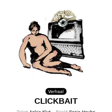
Verhaal
CLICKBAIT
Tekst
Ankie Klut
Beeld
Sasja Houba