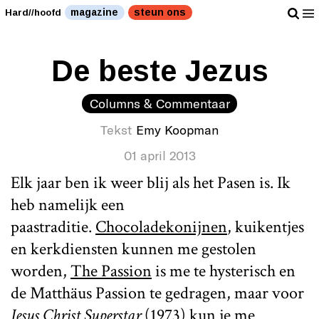
magazine
steun ons
Hard//hoofd
De beste Jezus
Columns & Commentaar
Tekst
Emy Koopman
01 april 2013
Elk jaar ben ik weer blij als het Pasen is. Ik
heb namelijk een
paastraditie.
Chocoladekonijnen
, kuikentjes
en kerkdiensten kunnen me gestolen
worden,
The Passion
is me te hysterisch en
de Matthäus Passion te gedragen, maar voor
Jesus Christ Superstar
(1973) kun je me