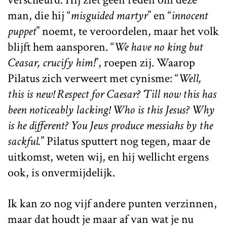
man, die hij “
misguided martyr
” en “
innocent
puppet
” noemt, te veroordelen, maar het volk
blijft hem aansporen. “
We have no king but
Ceasar, crucify him!
”, roepen zij. Waarop
Pilatus zich verweert met cynisme: “
Well,
this is new! Respect for Caesar? ‘Till now this has
been noticeably lacking! Who is this Jesus? Why
is he different? You Jews produce messiahs by the
sackful.
” Pilatus sputtert nog tegen, maar de
uitkomst, weten wij, en hij wellicht ergens
ook, is onvermijdelijk.
Ik kan zo nog vijf andere punten verzinnen,
maar dat houdt je maar af van wat je nu