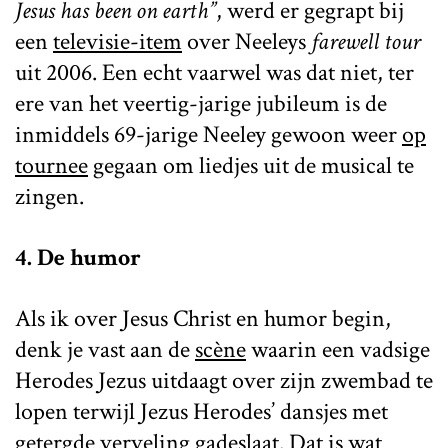
Jesus has been on earth”
, werd er gegrapt bij
een
televisie-item
over Neeleys
farewell tour
uit 2006. Een echt vaarwel was dat niet, ter
ere van het veertig-jarige jubileum is de
inmiddels 69-jarige Neeley gewoon weer
op
tournee
gegaan om liedjes uit de musical te
zingen.
4. De humor
Als ik over Jesus Christ en humor begin,
denk je vast aan de
scène
waarin een vadsige
Herodes Jezus uitdaagt over zijn zwembad te
lopen terwijl Jezus Herodes’ dansjes met
getergde verveling gadeslaat. Dat is wat