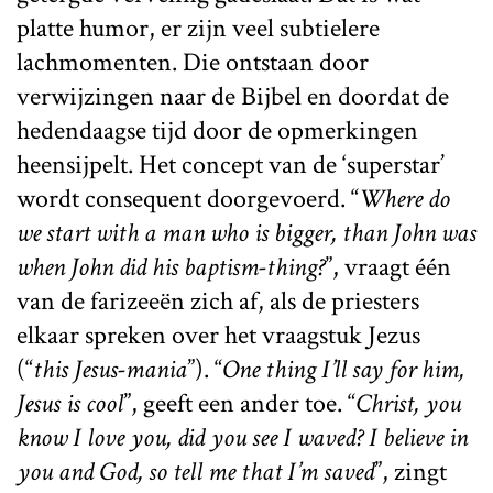
platte humor, er zijn veel subtielere
lachmomenten. Die ontstaan door
verwijzingen naar de Bijbel en doordat de
hedendaagse tijd door de opmerkingen
heensijpelt. Het concept van de ‘superstar’
wordt consequent doorgevoerd. “
Where do
we start with a man who is bigger, than John was
when John did his baptism-thing?
”, vraagt één
van de farizeeën zich af, als de priesters
elkaar spreken over het vraagstuk Jezus
(“
this Jesus-mania
”). “
One thing I’ll say for him,
Jesus is cool
”, geeft een ander toe. “
Christ, you
know I love you, did you see I waved? I believe in
you and God, so tell me that I’m saved
”, zingt