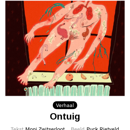
Verhaal
Ontuig
Tekst
Moni Zwitserloot
Beeld
Puck Rietveld