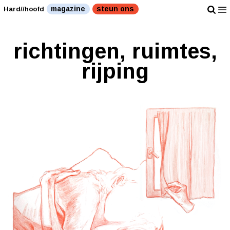
magazine
steun ons
Hard//hoofd
richtingen, ruimtes,
rijping