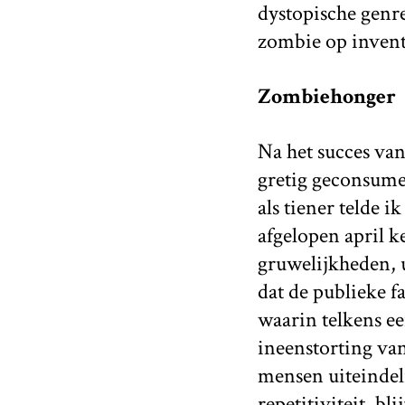
dystopische genre
zombie op invent
Zombiehonger
Na het succes van
gretig geconsume
als tiener telde 
afgelopen april k
gruwelijkheden, 
dat de publieke f
waarin telkens ee
ineenstorting va
mensen uiteindel
repetitiviteit, bl