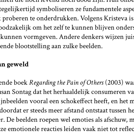
tegelijkertijd symboliseren ze fundamentele asp
 proberen te onderdrukken. Volgens Kristeva is
noodzakelijk om het zelf te kunnen blijven onde
e kunnen vormgeven. Andere denkers wijzen juist
nde blootstelling aan zulke beelden.
an geweld
kende boek
Regarding the Pain of Others
(2003) wa
usan Sontag dat het herhaaldelijk consumeren va
jnbeelden vooral een schokeffect heeft, en het
 doordat er steeds meer afstand ontstaat tussen h
r. De beelden roepen wel emoties als afschuw, 
ze emotionele reacties leiden vaak niet tot refl