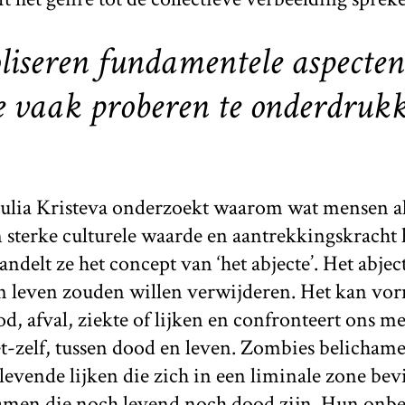
iseren fundamentele aspecten
we vaak proberen te onderdruk
Julia Kristeva onderzoekt waarom wat mensen al
 sterke culturele waarde en aantrekkingskracht 
ndelt ze het concept van ‘het abjecte’. Het abjec
en leven zouden willen verwijderen. Het kan v
d, afval, ziekte of lijken en confronteert ons me
iet-zelf, tussen dood en leven. Zombies belichame
n levende lijken die zich in een liminale zone be
amen die noch levend noch dood zijn. Hun onbes