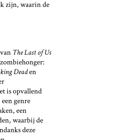
k zijn, waarin de
n van
The Last of Us
 zombiehonger:
king Dead
en
er
et is opvallend
– een genre
aken, een
den, waarbij de
Ondanks deze
en.