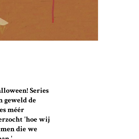
alloween! Series
n geweld de
es méér
rzocht 'hoe wij
temen die we
an.'