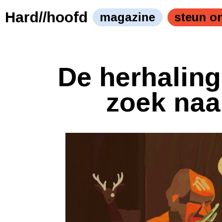
Hard//hoofd
magazine
steun o
De herhalin
zoek naa