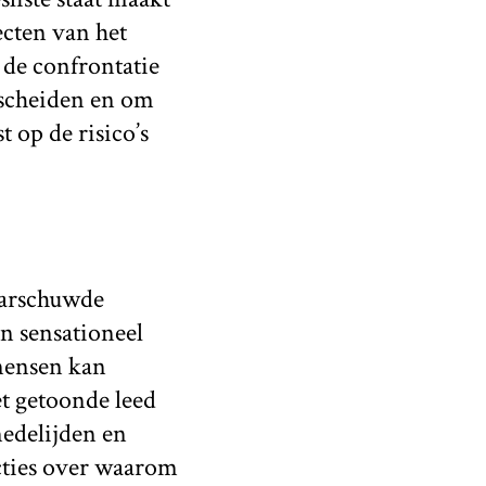
ecten van het
 de confrontatie
rscheiden en om
 op de risico’s
arschuwde
n sensationeel
 mensen kan
et getoonde leed
medelijden en
ecties over waarom