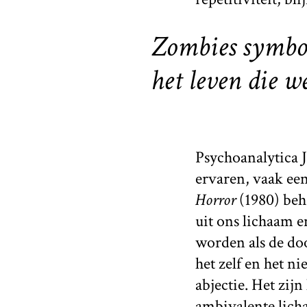
Zombies symbol
het leven die 
Psychoanalytica 
ervaren, vaak een
Horror
(1980) beha
uit ons lichaam 
worden als de doo
het zelf en het n
abjectie. Het zij
ambivalente lich