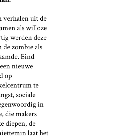
 verhalen uit de
amen als willoze
rtig werden deze
n de zombie als
haamde. Eind
 een nieuwe
ld op
kelcentrum te
ngst, sociale
tegenwoordig in
e, die makers
te diepen, de
iettemin laat het