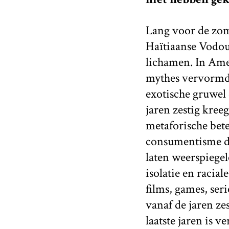
Lang voor de zom
Haïtiaanse Vodou
lichamen. In Ame
mythes vervormd t
exotische gruwel 
jaren zestig kre
metaforische bet
consumentisme d
laten weerspiegel
isolatie en raci
films, games, ser
vanaf de jaren zes
laatste jaren is v