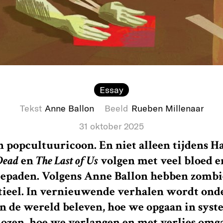
Essay
Tekst
Anne Ballon
Beeld
Rueben Millenaar
31 oktober 2025
n popcultuuricoon. En niet alleen tijdens H
Dead
en
The Last of Us
volgen met veel bloed e
epaden. Volgens Anne Ballon hebben zombi
tieel. In vernieuwende verhalen wordt onde
n de wereld beleven, hoe we opgaan in sys
ozen, hoe we verlangen en met verlies omga