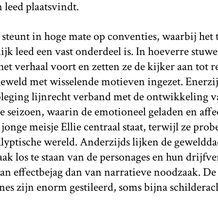
leed plaatsvindt.
steunt in hoge mate op conventies, waarbij het 
jk leed een vast onderdeel is. In hoeverre stuw
et verhaal voort en zetten ze de kijker aan tot re
eweld met wisselende motieven ingezet. Enerzi
leging lijnrecht verband met de ontwikkeling v
te seizoen, waarin de emotioneel geladen en affe
 jonge meisje Ellie centraal staat, terwijl ze pro
lyptische wereld. Anderzijds lijken de geweldda
ak los te staan van de personages en hun drijfv
van effectbejag dan van narratieve noodzaak. De
es zijn enorm gestileerd, soms bijna schilderac