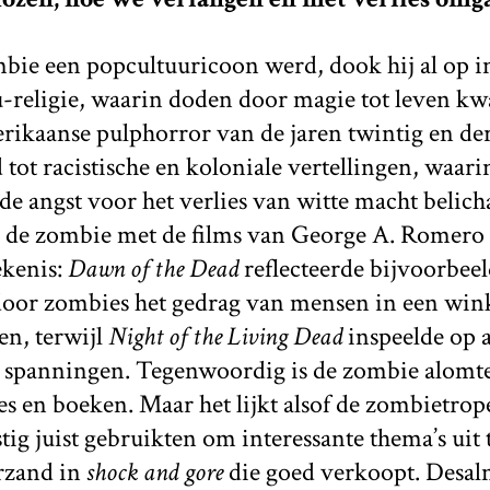
bie een popcultuuricoon werd, dook hij al op in
-religie, waarin doden door magie tot leven kw
rikaanse pulphorror van de jaren twintig en de
ot racistische en koloniale vertellingen, waari
de angst voor het verlies van witte macht belic
eg de zombie met de films van George A. Romero
ekenis:
Dawn of the Dead
reflecteerde bijvoorbee
oor zombies het gedrag van mensen in een win
en, terwijl
Night of the Living Dead
inspeelde op a
ale spanningen. Tegenwoordig is de zombie alom
ies en boeken. Maar het lijkt alsof de zombietrop
tig juist gebruikten om interessante thema’s uit 
erzand in
shock and gore
die goed verkoopt. Desaln