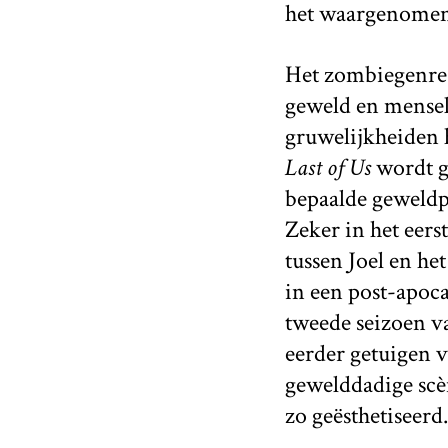
het waargenomen 
Het zombiegenre 
geweld en menseli
gruwelijkheiden h
Last of Us
wordt g
bepaalde geweldp
Zeker in het eers
tussen Joel en het
in een post-apoca
tweede seizoen va
eerder getuigen 
gewelddadige scèn
zo geësthetiseerd.