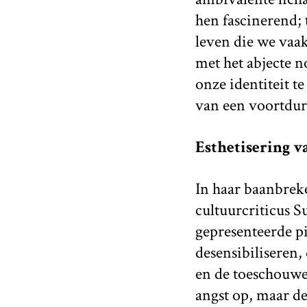
hen fascinerend; 
leven die we vaak
met het abjecte 
onze identiteit t
van een voortdure
Esthetisering v
In haar baanbre
cultuurcriticus S
gepresenteerde pi
desensibiliseren,
en de toeschouwe
angst op, maar de