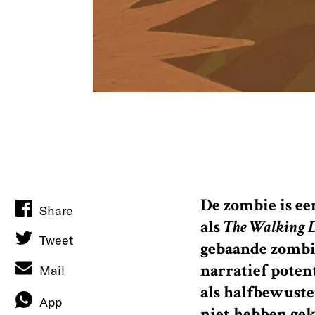
De zombie is ee
Share
als
The Walking 
Tweet
gebaande zombi
narratief poten
Mail
als halfbewuste
App
niet hebben gek