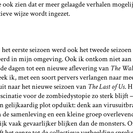
 ook zien dat er meer gelaagde verhalen mogelij
ieve wijze wordt ingezet.
 het eerste seizoen werd ook het tweede seizoe
erd in mijn omgeving. Ook ik ontkom niet aan
ik de dagen tot een nieuwe aflevering van
The Wal
eek ik, met een soort pervers verlangen naar me
uit naar het nieuwe seizoen van
The Last of Us
. H
ascinatie voor de zombiedystopie zo sterk blijft 
n gelijkaardig plot opduikt: denk aan virusuitbr
n de samenleving en een kleine groep overleven
ijk vaak gevaarlijker blijken dan de monsters. 
ijft het genre tot de collectieve verbeelding sprek