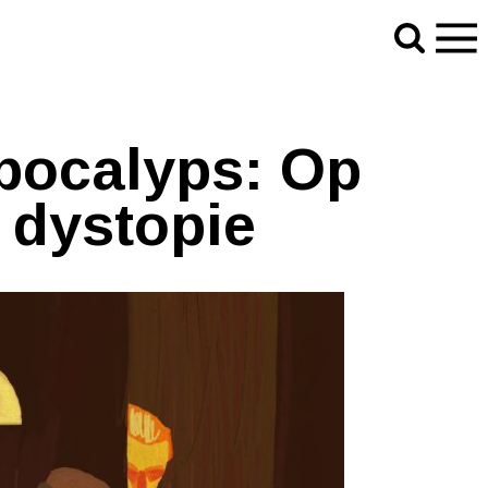
pocalyps: Op
 dystopie