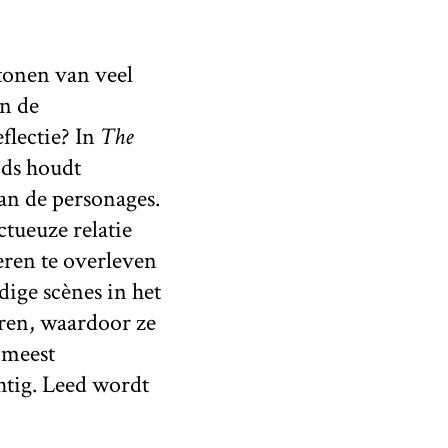
tonen van veel
en de
flectie? In
The
jds houdt
an de personages.
ctueuze relatie
beren te overleven
dige scènes in het
eren, waardoor ze
 meest
htig. Leed wordt