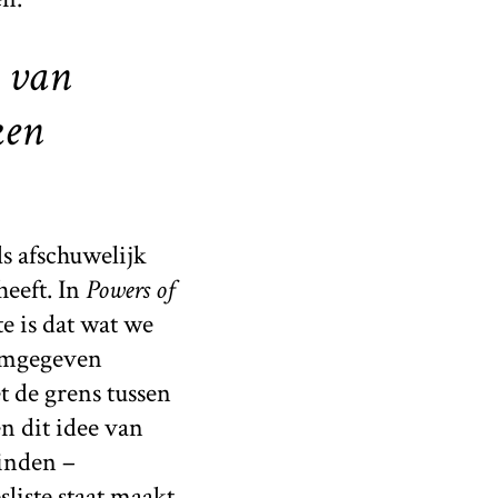
 van
ken
s afschuwelijk
heeft. In
Powers of
te is dat wat we
ormgegeven
t de grens tussen
n dit idee van
vinden –
liste staat maakt