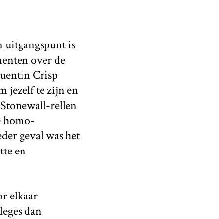
 uitgangspunt is
menten over de
Quentin Crisp
 jezelf te zijn en
 Stonewall-rellen
de homo-
eder geval was het
tte en
or elkaar
leges dan