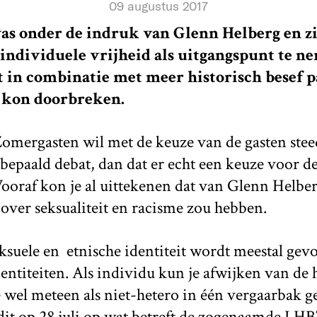
09 augustus 2017
s onder de indruk van Glenn Helberg en zi
 individuele vrijheid als uitgangspunt te n
at in combinatie met meer historisch besef p
 kon doorbreken.
Zomergasten wil met de keuze van de gasten stee
bepaald debat, dan dat er echt een keuze voor de
ooraf kon je al uittekenen dat van Glenn Helbe
l over seksualiteit en racisme zou hebben.
ksuele en etnische identiteit wordt meestal gevo
dentiteiten. Als individu kun je afwijken van de
 wel meteen als niet-hetero in één vergaarbak 
dit op 28 juli op wat betreft de zogenaamde LH