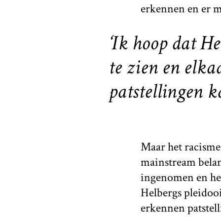
erkennen en er m
‘Ik hoop dat He
te zien en elka
patstellingen k
Maar het racismed
mainstream beland 
ingenomen en het
Helbergs pleidooi
erkennen patstel