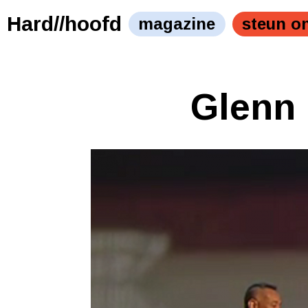
Hard//hoofd
magazine
steun o
Glenn 