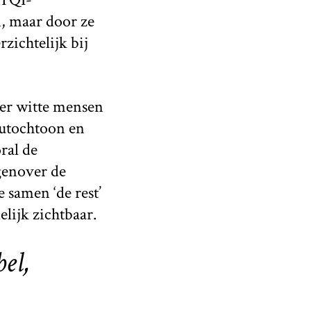
, maar door ze
zichtelijk bij
ver witte mensen
 autochtoon en
ral de
genover de
 samen ‘de rest’
lijk zichtbaar.
el,