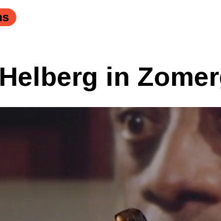
ns
Helberg in Zome