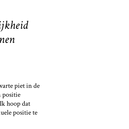
ijkheid
nnen
arte piet in de
 positie
Ik hoop dat
uele positie te