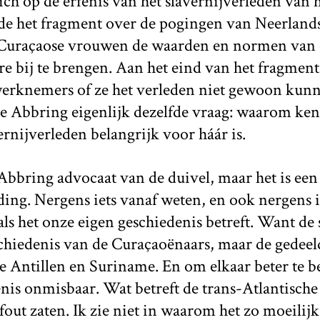
ich op de erfenis van het slavernijverleden van h
e het fragment over de pogingen van Neerland
 Curaçaose vrouwen de waarden en normen van 
e bij te brengen. Aan het eind van het fragmen
erknemers of ze het verleden niet gewoon kunn
ne Abbring eigenlijk dezelfde vraag: waarom ken
rnijverleden belangrijk voor háár is.
Abbring advocaat van de duivel, maar het is een
ng. Nergens iets vanaf weten, en ook nergens i
 als het onze eigen geschiedenis betreft. Want de
schiedenis van de Curaçaoënaars, maar de gedeel
 Antillen en Suriname. En om elkaar beter te be
nis onmisbaar. Wat betreft de trans-Atlantische
fout zaten. Ik zie niet in waarom het zo moeilijk 