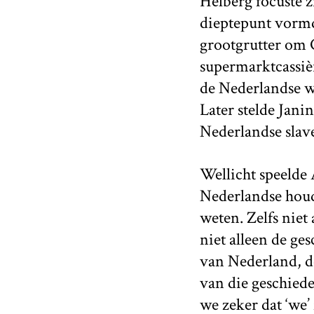
Helberg focuste z
dieptepunt vormd
grootgrutter om
supermarktcassièr
de Nederlandse w
Later stelde Jani
Nederlandse slave
Wellicht speelde 
Nederlandse houdi
weten. Zelfs niet
niet alleen de ge
van Nederland, de
van die geschiede
we zeker dat ‘we’ 