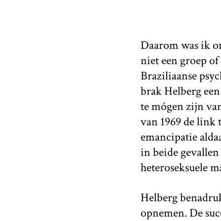
Daarom was ik on
niet een groep of
Braziliaanse psyc
brak Helberg een 
te mógen zijn van
van 1969 de link
emancipatie aldaa
in beide gevallen
heteroseksuele ma
Helberg benadrukt
opnemen. De succ