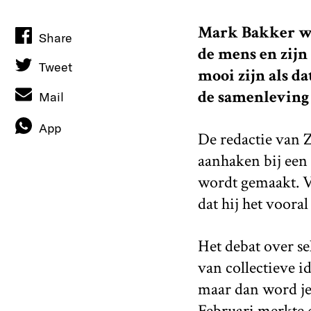
Mark Bakker wa
Share
de mens en zijn
Tweet
mooi zijn als d
de samenleving
Mail
App
De redactie van 
aanhaken bij een 
wordt gemaakt. V
dat hij het voora
Het debat over se
van collectieve i
maar dan word je
Februari merkte 