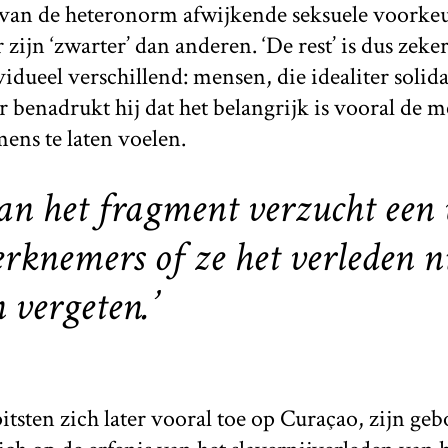
van de heteronorm afwijkende seksuele voorke
zijn ‘zwarter’ dan anderen. ‘De rest’ is dus ze
idueel verschillend: mensen, die idealiter solidai
r benadrukt hij dat het belangrijk is vooral de m
ens te laten voelen.
van het fragment verzucht een
rknemers of ze het verleden n
vergeten.’
tsten zich later vooral toe op Curaçao, zijn geb