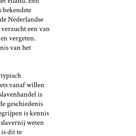
et eiland. Een
s bekendste
de Nederlandse
t verzucht een van
en vergeten.
nis van het
 typisch
ets vanaf willen
 slavenhandel is
de geschiedenis
grijpen is kennis
 slavernij weten
is dit te