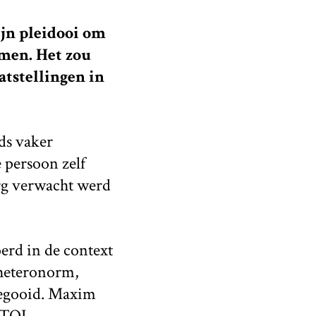
jn pleidooi om
emen. Het zou
atstellingen in
ds vaker
 persoon zelf
rg verwacht werd
erd in de context
 heteronorm,
gegooid. Maxim
BTQI-