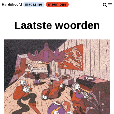
magazine
steun ons
Hard//hoofd
Laatste woorden