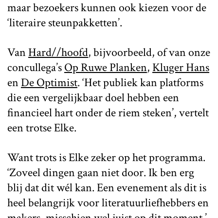
maar bezoekers kunnen ook kiezen voor de
‘literaire steunpakketten’.
Van
Hard//hoofd
, bijvoorbeeld, of van onze
concullega’s
Op Ruwe Planken
,
Kluger Hans
en
De Optimist
. ‘Het publiek kan platforms
die een vergelijkbaar doel hebben een
financieel hart onder de riem steken’, vertelt
een trotse Elke.
Want trots is Elke zeker op het programma.
‘Zoveel dingen gaan niet door. Ik ben erg
blij dat dit wél kan. Een evenement als dit is
heel belangrijk voor literatuurliefhebbers en
makers, misschien wel juist op dit moment.’