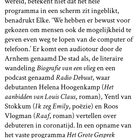
wereld, betekent niet dat het héle
programma in een scherm zit ingeblikt,
benadrukt Elke. ‘We hebben er bewust voor
gekozen om mensen ook de mogelijkheid te
geven even weg te lopen van de computer of
telefoon.’ Er komt een audiotour door de
Arnhem genaamd De stad als, de literaire
wandeling
Biografie van een vlieg
en een
podcast genaamd
Radio Debuut
, waar
debutanten Helena Hoogenkamp (
Het
aanbidden van Louis Claus
, roman), Yentl van
Stokkum (
Ik zeg Emily
, poëzie) en Roos
Vlogman (
Raaf
, roman) vertellen over
debuteren in coronatijd. In een opname van
het vaste programma
Het Grote Gesprek