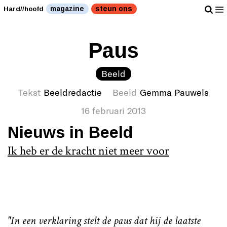
magazine
steun ons
Hard//hoofd
Paus
Beeld
Tekst
Beeldredactie
Beeld
Gemma Pauwels
16 februari 2013
Nieuws in Beeld
Ik heb er de kracht niet meer voor
"In een verklaring stelt de paus dat hij de laatste