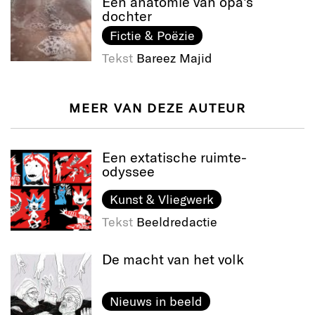
Een anatomie van opa's
dochter
Fictie & Poëzie
Tekst
Bareez Majid
MEER VAN DEZE AUTEUR
Een extatische ruimte-
odyssee
Kunst & Vliegwerk
Tekst
Beeldredactie
De macht van het volk
Nieuws in beeld