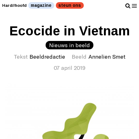
magazine
steun ons
Hard//hoofd
Ecocide in Vietnam
Nieuws in beeld
Tekst
Beeldredactie
Beeld
Annelien Smet
07 april 2019