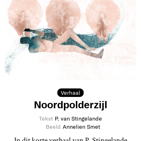
Verhaal
Noordpolderzijl
Tekst
P. van Stingelande
Beeld
Annelien Smet
In dit korte verhaal van P. Stingelande