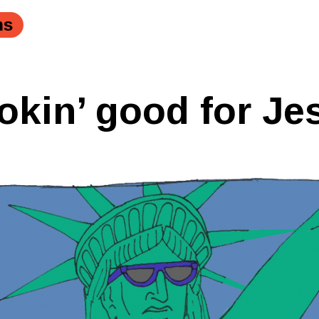
ns
okin’ good for Je