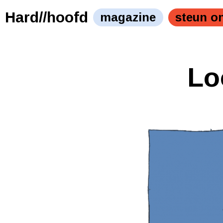
Hard//hoofd
magazine
steun o
Lo