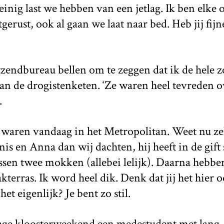
inig last we hebben van een jetlag. Ik ben elke
gerust, ook al gaan we laat naar bed. Heb jij fij
tzendbureau bellen om te zeggen dat ik de hele 
an de drogistenketen. ‘Ze waren heel tevreden ove
.
e waren vandaag in het Metropolitan. Weet nu ze
nis en Anna dan wij dachten, hij heeft in de gift
ussen twee mokken (allebei lelijk). Daarna hebb
kterras. Ik word heel dik. Denk dat jij het hier
et eigenlijk? Je bent zo stil.
rage kloosterweekend een medestudent met lang, 