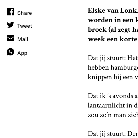
Elske van Lonkh
Share
worden in een k
Tweet
broek (al zegt 
week een korte b
Mail
App
Dat jij stuurt: He
hebben hamburgers
knippen bij een v
Dat ik ’s avonds
lantaarnlicht in 
zou zo’n man zich
Dat jij stuurt: D