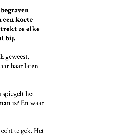
 begraven
n een korte
trekt ze elke
 bij.
rk geweest,
aar haar laten
spiegelt het
 man is? En waar
echt te gek. Het