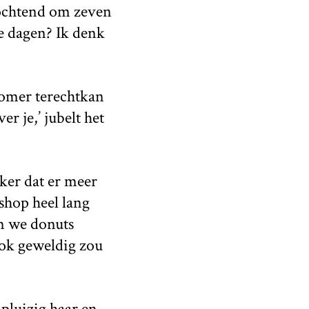
 ochtend om zeven
ne dagen? Ik denk
zomer terechtkan
r je,’ jubelt het
ker dat er meer
 shop heel lang
en we donuts
 ook geweldig zou
pluizig haar en