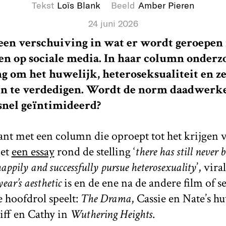
Tekst
Loïs Blank
Beeld
Amber Pieren
24 juni 2026
 een verschuiving in wat er wordt geroepen
en op sociale media. In haar column onderzo
g om het huwelijk, heteroseksualiteit en ze
n te verdedigen. Wordt de norm daadwerkel
 snel geïntimideerd?
ant met een column die oproept tot het krijgen 
et
een essay
rond de stelling ‘
there has still never 
appily and successfully pursue heterosexuality
’, vir
year’s aesthetic
is en de ene na de andere film of s
 hoofdrol speelt:
The Drama
, Cassie en Nate’s hu
iff en Cathy in
Wuthering Heights
.