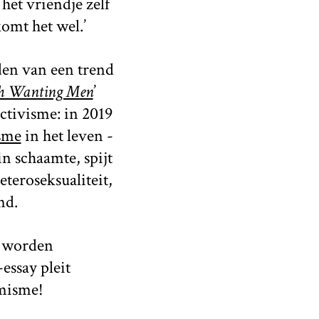
het vriendje zelf
omt het wel.’
den van een trend
th Wanting Men
’
tivisme: in 2019
sme
in het leven -
in schaamte, spijt
eteroseksualiteit,
nd.
s worden
-essay pleit
imisme!