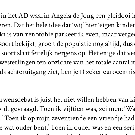
n het AD waarin Angela de Jong een pleidooi h
ren. Dat het hele idee dat ‘wij’ hier ‘eigen kind
t is van xenofobie parkeer ik even, maar vergeet 
oort bekijkt, groeit de populatie nog altijd, dus
soort slaat feitelijk nergens op. Het enige dat ve
westerlingen ten opzichte van het totale aantal 
 als achteruitgang ziet, ben je 1) zeker eurocentri
rwensdebat is juist het niet willen hebben van 
ordt gevraagd. Toen ik vijftien was, zei men: ‘Wa
.’ Toen ik op mijn zeventiende een vriendje had
e wat ouder bent.’ Toen ik ouder was en een seri