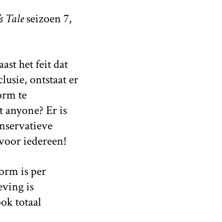
 Tale
seizoen 7,
st het feit dat
lusie, ontstaat er
orm te
 anyone? Er is
onservatieve
voor iedereen!
orm is per
eving is
ook totaal