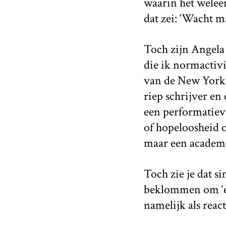
waarin het weleen
dat zei: ‘Wacht 
Toch zijn Angela
die ik normactivi
van de New York 
riep schrijver e
een performatieve
of hopeloosheid o
maar een academi
Toch zie je dat s
beklommen om ‘ee
namelijk als react