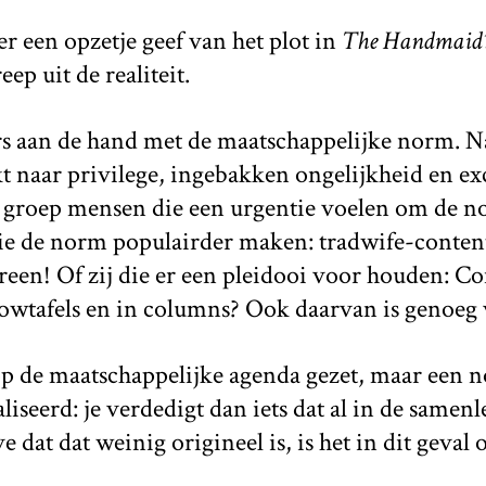
er een opzetje geef van het plot in
The Handmaid’s
eep uit de realiteit.
aars aan de hand met de maatschappelijke norm. Naa
kt naar privilege, ingebakken ongelijkheid en exc
 groep mensen die een urgentie voelen om de n
die de norm populairder maken: tradwife-content
een! Of zij die er een pleidooi voor houden: C
howtafels en in columns? Ook daarvan is genoeg 
 de maatschappelijke agenda gezet, maar een n
iseerd: je verdedigt dan iets dat al in de samenl
 dat dat weinig origineel is, is het in dit geval 