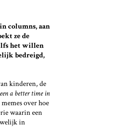
 in columns, aan
ekt ze de
lfs het willen
ijk bedreigd,
van kinderen, de
been a better time in
al memes over hoe
erie waarin een
welijk in