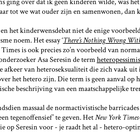
s ging over dat ik geen kinderen wilde, was het 
maar tot we wat ouder zijn en samenwonen, dan k
 en het kinderwensdebat niet de enige voorbeel
sme noem. Het essay ‘
There’s Nothing Wrong Wi
Times is ook precies zo’n voorbeeld van normac
n onderzoeker Asa Seresin de term
heteropessimi
 afkeer van heteroseksualiteit die zich vaak uit 
ver het hetero zijn. Die term is geen aanval op h
sche beschrijving van een maatschappelijke tre
indsdien massaal de normactivistische barricade
n tegenoffensief’ te geven. Het
New York Times
ie op Seresin voor - je raadt het al - hetero-opt