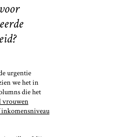
voor
eerde
eid?
de urgentie
ien we het in
olumns die het
el vrouwen
of inkomensniveau