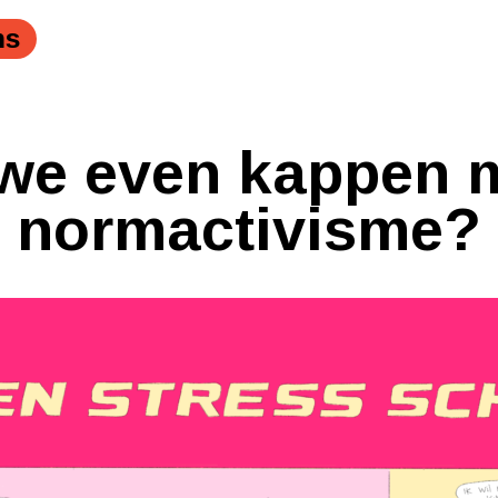
ns
e even kappen m
normactivisme?