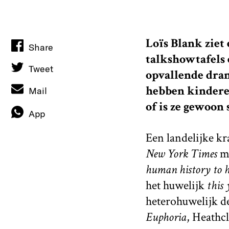
Loïs Blank ziet
Share
talkshowtafels 
Tweet
opvallende dran
hebben kindere
Mail
of is ze gewoon
App
Een landelijke kr
New York Times
m
human history to h
het huwelijk
this 
heterohuwelijk de
Euphoria
, Heathcl