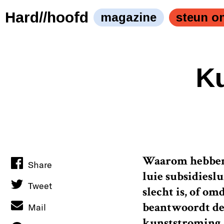
Hard//hoofd
magazine
steun o
K
Waarom hebben 
Share
luie subsidiesl
Tweet
slecht is, of o
beantwoordt de
Mail
kunststroming.