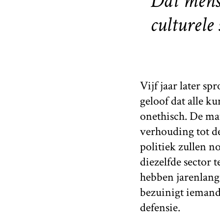
Dat mense
culturele 
Vijf jaar later sp
geloof dat alle k
onethisch. De ma
verhouding tot de
politiek zullen no
diezelfde sector 
hebben jarenlang
bezuinigt iemand
defensie.