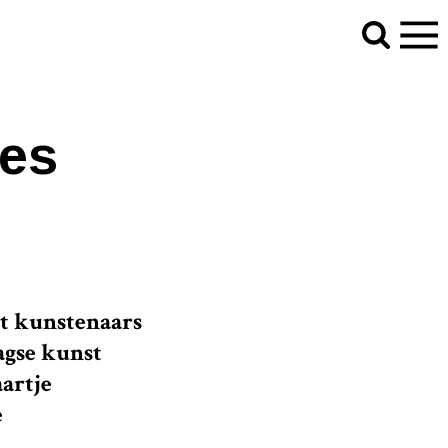
es
t kunstenaars
agse kunst
artje
e