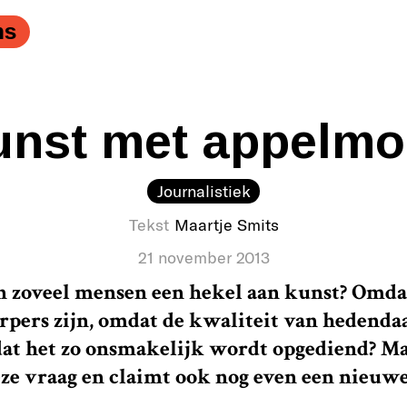
ns
unst met appelmo
Journalistiek
Tekst
Maartje Smits
21 november 2013
zoveel mensen een hekel aan kunst? Omda
urpers zijn, omdat de kwaliteit van hedenda
mdat het zo onsmakelijk wordt opgediend? Ma
ze vraag en claimt ook nog even een nieuw