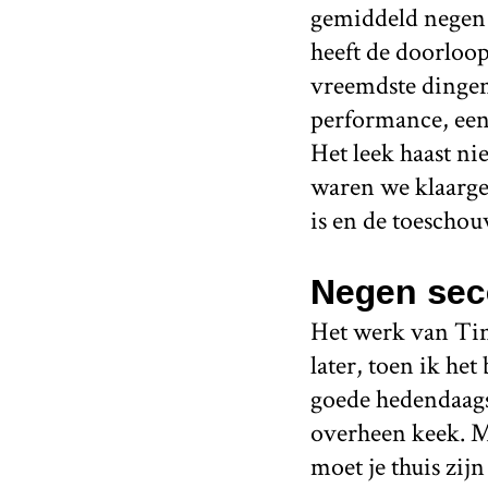
gemiddeld negen 
heeft de doorloo
vreemdste dingen
performance, een 
Het leek haast ni
waren we klaarge
is en de toescho
Negen sec
Het werk van Tin
later, toen ik he
goede hedendaags
overheen keek. 
moet je thuis zij