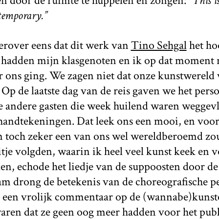
n door de ruimte te huppelen en zongen:
“This i
temporary.”
erover eens dat dit werk van
Tino Sehgal
het ho
h hadden mijn klasgenoten en ik op dat moment n
ons ging. We zagen niet dat onze kunstwereld v
Op de laatste dag van de reis gaven we het pers
le andere gasten die week huilend waren weggev
handtekeningen. Dat leek ons een mooi, en voo
n toch zeker een van ons wel wereldberoemd zo
uitje volgden, waarin ik heel veel kunst keek en v
en, echode het liedje van de suppoosten door d
am drong de betekenis van de choreografische p
 een vrolijk commentaar op de (wannabe)kunste
waren dat ze geen oog meer hadden voor het pub