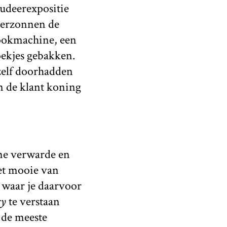
udeerexpositie
verzonnen de
rookmachine, een
oekjes gebakken.
 zelf doorhadden
n de klant koning
me verwarde en
het mooie van
 waar je daarvoor
ry
te verstaan
 de meeste