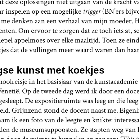
t deze oplossingen niet uitgaan van de kracht v
r inspelen op een mogelijke
trigger
(BN’ers bijvo
 me denken aan een verhaal van mijn moeder. Ha
nten. Om ervoor te zorgen dat ze toch iets at, s
lepel appelmoes over elke maaltijd. Toen ze ei
tjes dat de vullingen meer waard waren dan haa
se kunst met koekjes
choolreisje in het basisjaar van de kunstacademi
Venetië. Op de tweede dag werd ik door een doce
gesleept. De expositieruimte was leeg en die leegt
ld. Grijnzend stond de docent naast me. Eigenli
am ik een foto van de leegte en knikte: interessa
n de museumsuppoosten. Ze stapten weg van hu