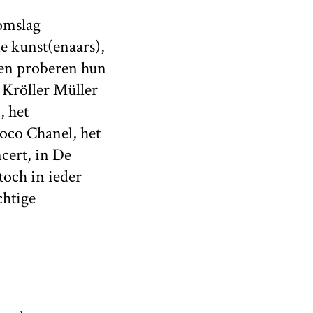
 omslag
e kunst(enaars),
ngen proberen hun
 Kröller Müller
, het
oco Chanel, het
cert, in De
toch in ieder
chtige