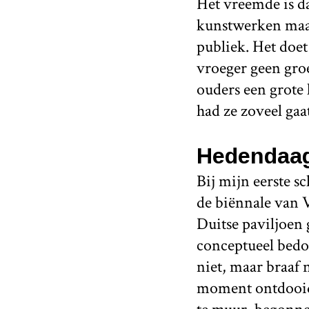
Het vreemde is da
kunstwerken maa
publiek. Het doet
vroeger geen groe
ouders een grote 
had ze zoveel gaa
Hedendaag
Bij mijn eerste s
de biënnale van 
Duitse paviljoen 
conceptueel bedoe
niet, maar braaf n
moment ontdooide