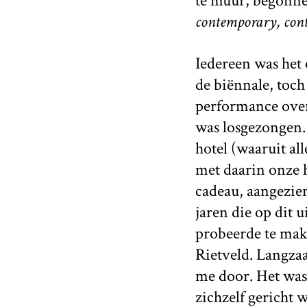
te muur, begonne
contemporary, con
Iedereen was het 
de biënnale, toc
performance over 
was losgezongen. 
hotel (waaruit al
met daarin onze 
cadeau, aangezie
jaren die op dit 
probeerde te mak
Rietveld. Langza
me door. Het was
zichzelf gericht 