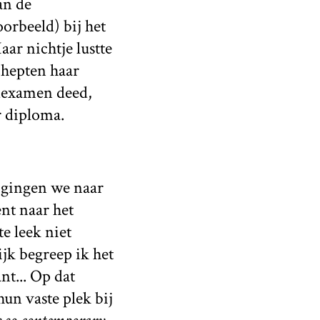
an de
orbeeld) bij het
ar nichtje lustte
chepten haar
ndexamen deed,
r diploma.
e gingen we naar
nt naar het
e leek niet
jk begreep ik het
nt... Op dat
n vaste plek bij