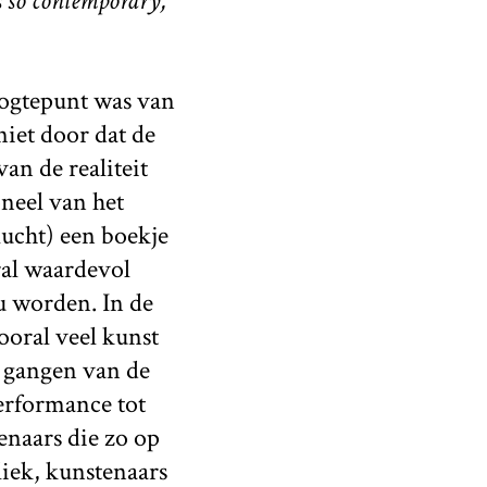
s so contemporary,
ogtepunt was van
iet door dat de
an de realiteit
oneel van het
lucht) een boekje
ral waardevol
u worden. In de
ooral veel kunst
e gangen van de
erformance tot
naars die zo op
liek, kunstenaars