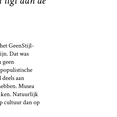
 ligt aan de
 het GeenStijl-
ijn. Dat was
n geen
 populistische
l deels aan
 hebben. Musea
ken. Natuurlijk
p cultuur dan op