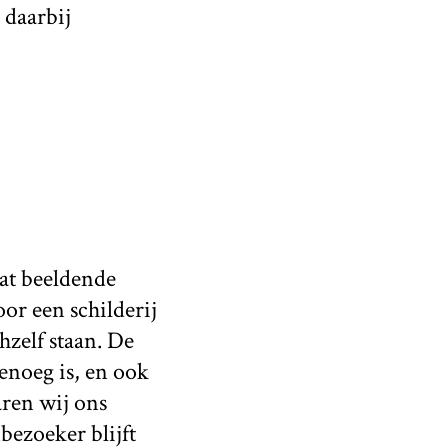
 daarbij
dat beeldende
or een schilderij
zelf staan. De
enoeg is, en ook
aren wij ons
ezoeker blijft