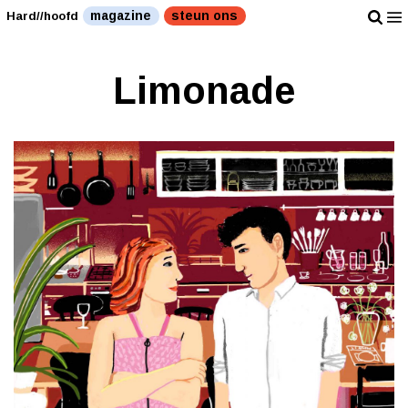
magazine
steun ons
Hard//hoofd
Limonade