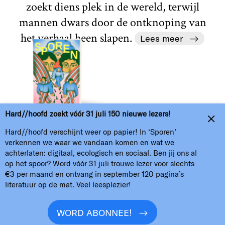
zoekt diens plek in de wereld, terwijl
mannen dwars door de ontknoping van
het verhaal heen slapen.
Lees meer
H//h
Hard//hoofd zoekt vóór 31 juli 150 nieuwe lezers!
Home
Over
Nieuwsbrief
Colofon
Hard//hoofd verschijnt weer op papier! In ‘Sporen’
verkennen we waar we vandaan komen en wat we
Verzamel kunst of word abonnee
ANBI
achterlaten: digitaal, ecologisch en sociaal. Ben jij ons al
op het spoor? Word vóór 31 juli trouwe lezer voor slechts
Oproepen
Contact en kopij
Podcasts
€3 per maand en ontvang in september 120 pagina’s
literatuur op de mat. Veel leesplezier!
WORD ABONNEE!