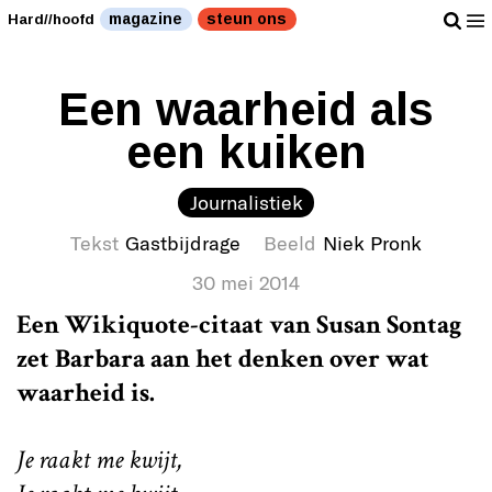
magazine
steun ons
Hard//hoofd
Een waarheid als
een kuiken
Journalistiek
Tekst
Gastbijdrage
Beeld
Niek Pronk
30 mei 2014
Een Wikiquote-citaat van Susan Sontag
zet Barbara aan het denken over wat
waarheid is.
Je raakt me kwijt,