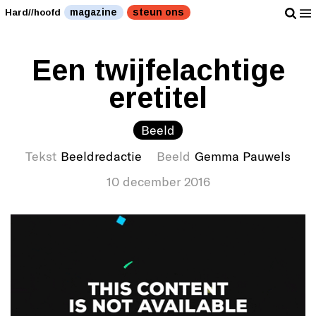
magazine
steun ons
Hard//hoofd
Een twijfelachtige
eretitel
Beeld
Tekst
Beeldredactie
Beeld
Gemma Pauwels
10 december 2016