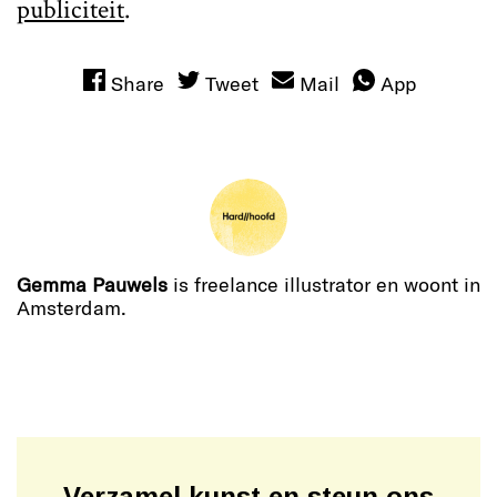
publiciteit
.
Share
Tweet
Mail
App
Gemma Pauwels
is freelance illustrator en woont in
Amsterdam.
Verzamel kunst en steun ons