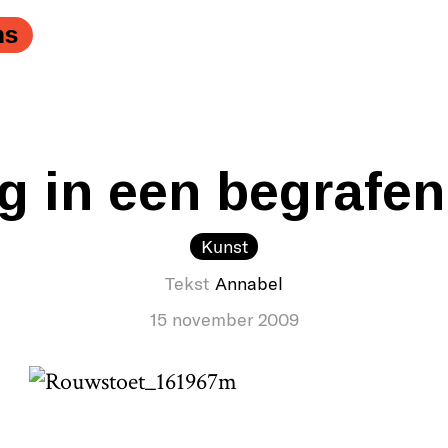
en een beetje verder open?" />
Mag het raampje van dez
ns
g in een begrafen
Kunst
Tekst
Annabel
15 november 2009