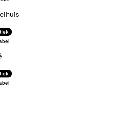
elhuis
tiek
abel
é
tiek
abel