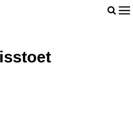
e treurige zwarte auto misschien een beetje verder
isstoet