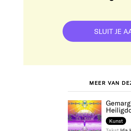
SLUIT JE A
MEER VAN DE
Gemargi
Heilig
Kunst
Tekst
Ida 