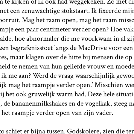
m te kijken of ik ook had weggekeken. Zo met di
net een zenuwachtige stokstaart. Ik fixeerde mijn
oorruit. Mag het raam open, mag het raam missc
mpje een paar centimeter verder open? Hoe vake
lde, hoe abnormaler die me voorkwam in al zijn 
een begrafenisstoet langs de MacDrive voor een
s, maar klagen over de hitte bij mensen die op 
heid te nemen van hun geliefde vrouw en moeder
de ik me aan? Werd de vraag waarschijnlijk gew
ijk mag het raampje verder open.’ Misschien wer
ij het ook gruwelijk warm had. Deze hele situati
e, de bananenmilkshakes en de vogelkak, steeg n
 het raampje verder open van zijn vader.
to schiet er bijna tussen. Godskolere, zien die te