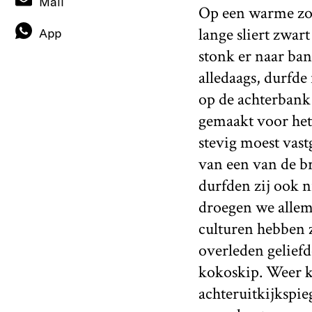
Mail
Op een warme zom
lange sliert zwar
App
stonk er naar ba
alledaags, durfde
op de achterbank 
gemaakt voor het
stevig moest vast
van een van de b
durfden zij ook n
droegen we allem
culturen hebben z
overleden geliefde
kokoskip. Weer kr
achteruitkijkspie