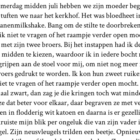
erdag midden juli hebben we zijn moeder begr
t tuften we naar het kerkhof. Het was bloedheet i
nanenmilkshake. Bang om de stilte te doorbreken
 ik niet te vragen of het raampje verder open moch
met zijn twee broers. Bij het instappen had ik de
 midden te kiezen, waardoor ik in iedere bocht 
grijpen aan de stoel voor mij, om niet nog meer i
roers gedrukt te worden. Ik kon hun zweet ruik
iet te vragen of het raampje verder open mocht
aal zwart, dan zag je die kringen toch wat mind
e dat beter voor elkaar, daar begraven ze met 
n in flodderig wit katoen en daarna is er gezelli
uiste mijn blik per ongeluk die van zijn vader 
gel. Zijn neusvleugels trilden een beetje. Opnieu