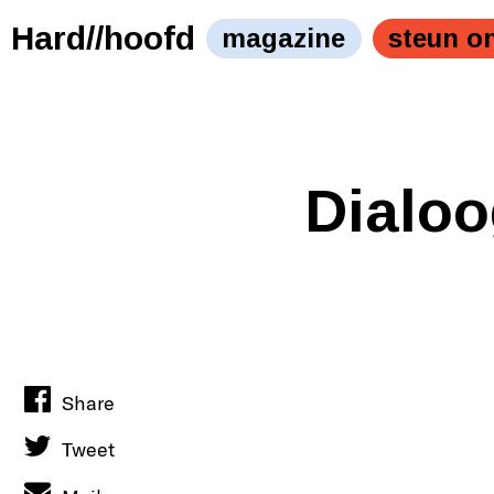
Mag het raampje van deze treurige zwarte auto misschi
open?" />
Hard//hoofd
magazine
steun o
Dialoo
Share
Tweet