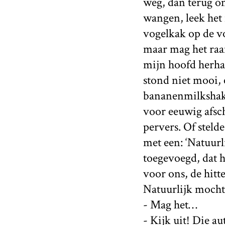
weg, dan terug o
wangen, leek het 
vogelkak op de v
maar mag het raa
mijn hoofd herhaa
stond niet mooi, 
bananenmilkshake
voor eeuwig afsc
pervers. Of stel
met een: ‘Natuurl
toegevoegd, dat h
voor ons, de hitt
Natuurlijk mocht
- Mag het…
- Kijk uit! Die au