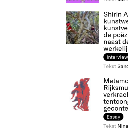
Shirin 
kunstwe
kunstve
de poëzi
naast de
werkeli
Interview
Tekst
Sand
Metamor
Rijksm
verkrac
tentoon
geconte
Essay
Tekst
Nina