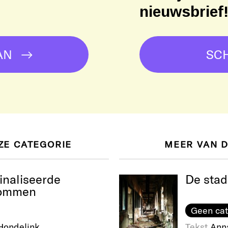
nieuwsbrief
AN
SCH
ZE CATEGORIE
MEER VAN 
naliseerde
De stad
dommen
Geen cat
Hondelink
Tekst
Ann