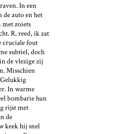
aven. In een
n de auto en het
 met zoiets
t. R. reed, ik zat
 cruciale fout
me subtiel, doch
n de vlezige zij
en. Misschien
. Gelukkig
er. In warme
veel bombarie hun
g rijst met
in de
w keek hij snel