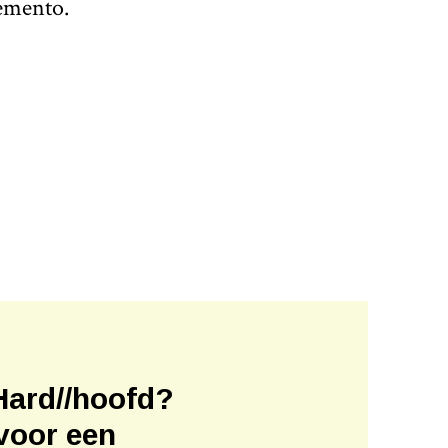
temento.
Hard//hoofd?
voor een