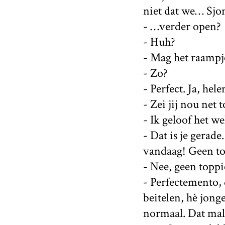
niet dat we… Sjo
- …verder open?
- Huh?
- Mag het raampje
- Zo?
- Perfect. Ja, hel
- Zei jij nou net 
- Ik geloof het wel
- Dat is je gerad
vandaag! Geen to
- Nee, geen toppi
- Perfectemento, 
beitelen, hè jong
normaal. Dat mall