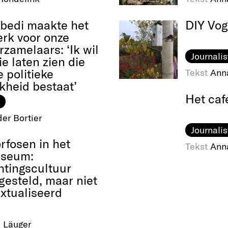
Abedi maakte het
DIY Vog
rk voor onze
rzamelaars: ‘Ik wil
Journalis
e laten zien die
 politieke
Tekst
Ann
jkheid bestaat’
Het caf
er Bortier
Journalis
fosen in het
Tekst
Ann
useum:
htingscultuur
gesteld, maar niet
xtualiseerd
 Läuger