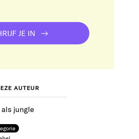
!
RIJF JE IN
DEZE AUTEUR
 als jungle
egorie
abel