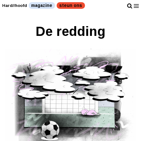
magazine
steun ons
Hard//hoofd
De redding