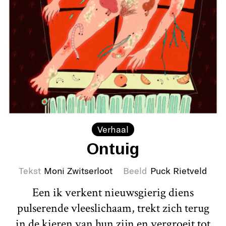
Verhaal
Ontuig
Tekst
Moni Zwitserloot
Beeld
Puck Rietveld
Een ik verkent nieuwsgierig diens
pulserende vleeslichaam, trekt zich terug
in de kieren van hun zijn en vergroeit tot