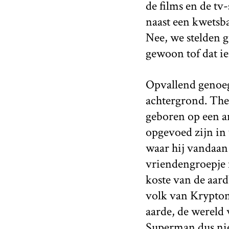
de films en de tv
naast een kwetsba
Nee, we stelden g
gewoon tof dat i
Opvallend genoeg 
achtergrond. The 
geboren op een a
opgevoed zijn in 
waar hij vandaan
vriendengroepje 
koste van de aard
volk van Krypton,
aarde, de wereld 
Superman dus niet