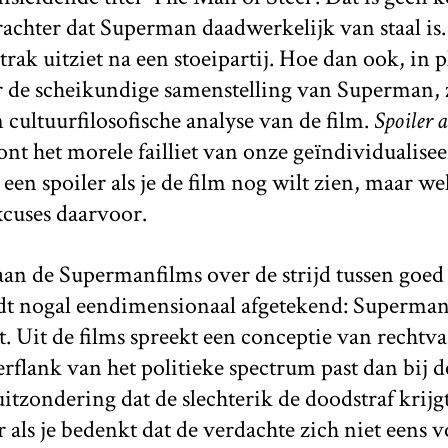
chter dat Superman daadwerkelijk van staal is.
trak uitziet na een stoeipartij. Hoe dan ook, in 
r de scheikundige samenstelling van Superman, z
 cultuurfilosofische analyse van de film.
Spoiler a
nt het morele failliet van onze geïndividualise
 een spoiler als je de film nog wilt zien, maar wel 
xcuses daarvoor.
an de Supermanfilms over de strijd tussen goed
t nogal eendimensionaal afgetekend: Superman 
ht. Uit de films spreekt een conceptie van rechtv
rflank van het politieke spectrum past dan bij de
itzondering dat de slechterik de doodstraf krijgt
er als je bedenkt dat de verdachte zich niet eens 