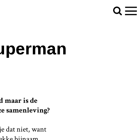
 Superman
d maar is de
nze samenleving?
e dat niet, want
 kekke bijnaam,