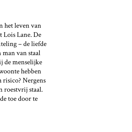
in het leven van
t Lois Lane. De
teling – de liefde
n man van staal
ij de menselijke
ewoonte hebben
h risico? Nergens
 roestvrij staal.
de toe door te