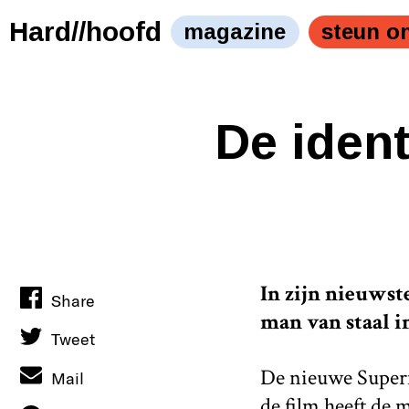
Hard//hoofd
magazine
steun o
De ident
In zijn nieuwst
Share
man van staal i
Tweet
De nieuwe Superma
Mail
de film heeft de 