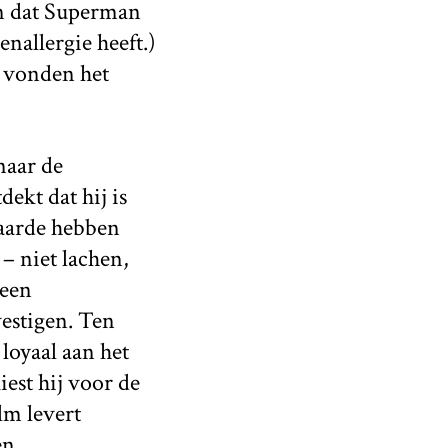
en dat Superman
nallergie heeft.)
e vonden het
naar de
ekt dat hij is
aarde hebben
– niet lachen,
 een
estigen. Ten
loyaal aan het
iest hij voor de
lm levert
en