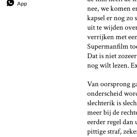
App
nee, we komen era
kapsel er nog zo s
uit te wijden ove
verrijken met een
Supermanfilm too
Dat is niet zozeer
nog wilt lezen. E
Van oorsprong ga
onderscheid word
slechterik is slec
meer bij de rechte
eerder regel dan u
pittige straf, zek