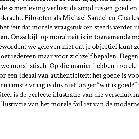
de samenleving verliest de strijd tussen goed e
skracht. Filosofen als Michael Sandel en Charle
het feit dat morele vraagstukken steeds verder ui
n. Onze kijk op moraliteit is in toenemende m
geworden: we geloven niet dat je objectief kunt z
 moet iedereen maar voor zichzelf bepalen. Degen
e moralistisch. Op die manier hebben morele 
r een ideaal van authenticiteit: het goede is voo
ornaamste vraag is dus niet langer “wat is goed?
teel is de perfecte illustratie van die verschuiv
illustratie van het morele failliet van de moder