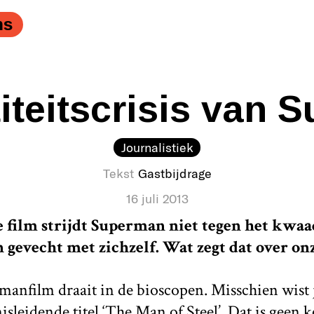
ns
iteitscrisis van
Journalistiek
Tekst
Gastbijdrage
16 juli 2013
e film strijdt Superman niet tegen het kwaa
n gevecht met zichzelf. Wat zegt dat over o
nfilm draait in de bioscopen. Misschien wist j
misleidende titel ‘The Man of Steel’. Dat is geen