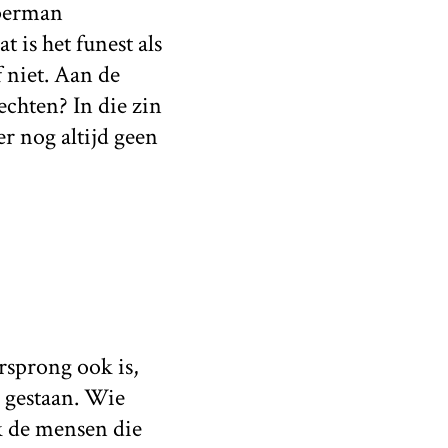
uperman
 is het funest als
f niet. Aan de
chten? In die zin
er nog altijd geen
rsprong ook is,
l gestaan. Wie
k de mensen die