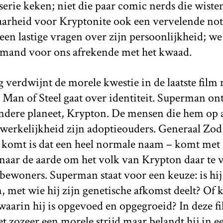
-serie keken; niet die paar comic nerds die wist
arheid voor Kryptonite ook een vervelende note
een lastige vragen over zijn persoonlijkheid; w
emand voor ons afrekende met het kwaad.
verdwijnt de morele kwestie in de laatste film 
Man of Steel gaat over identiteit. Superman ontd
ndere planeet, Krypton. De mensen die hem op 
werkelijkheid zijn adoptieouders. Generaal Zod 
 komt is dat een heel normale naam – komt met
naar de aarde om het volk van Krypton daar te v
bewoners. Superman staat voor een keuze: is hij 
 met wie hij zijn genetische afkomst deelt? Of k
waarin hij is opgevoed en opgegroeid? In deze fi
 zozeer een morele strijd maar belandt hij in e