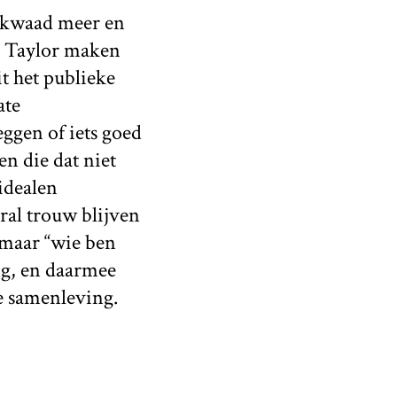
n kwaad meer en
s Taylor maken
t het publieke
ate
eggen of iets goed
en die dat niet
idealen
ral trouw blijven
” maar “wie ben
ing, en daarmee
ne samenleving.