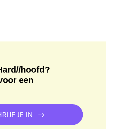
Hard//hoofd?
voor een
!
RIJF JE IN