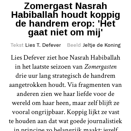
Zomergast Nasrah
Habiballah houdt koppig
de handrem erop: 'Het
gaat niet om mij'
Tekst
Lies T. Defever
Beeld
Jeltje de Koning
Lies Defever ziet hoe Nasrah Habiballah
in het laatste seizoen van
Zomergasten
drie uur lang strategisch de handrem
aangetrokken houdt. Via fragmenten van
anderen zien we haar liefde voor de
wereld om haar heen, maar zelf blijft ze
vooral ongrijpbaar. Koppig lijkt ze vast
te houden aan dat wat goede journalistiek
in principe zo belangrijk maakt: jezelf