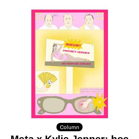
Column
Meta x Kylie Jenner: hoe