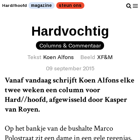
magazine
steun ons
Hard//hoofd
Hardvochtig
Columns & Commentaar
Tekst
Koen Alfons
Beeld
XF&M
09 september 2015
Vanaf vandaag schrijft Koen Alfons elke
twee weken een column voor
Hard//hoofd, afgewisseld door Kasper
van Royen.
Op het bankje van de bushalte Marco
Polostraat zit een dame in een gele regenjas.