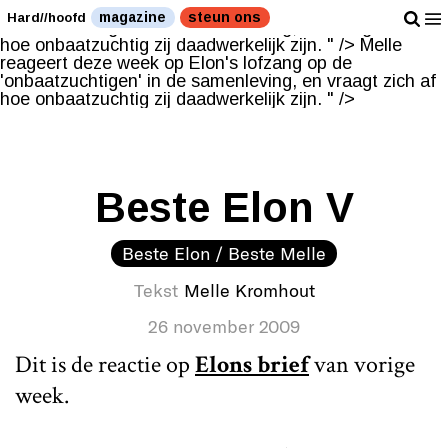
Melle reageert deze week op Elon's lofzang op de
magazine
steun ons
Hard//hoofd
'onbaatzuchtigen' in de samenleving, en vraagt zich af
hoe onbaatzuchtig zij daadwerkelijk zijn. " />
Melle
reageert deze week op Elon's lofzang op de
'onbaatzuchtigen' in de samenleving, en vraagt zich af
hoe onbaatzuchtig zij daadwerkelijk zijn. " />
Beste Elon V
Beste Elon / Beste Melle
Tekst
Melle Kromhout
26 november 2009
Dit is de reactie op
Elons brief
van vorige
week.