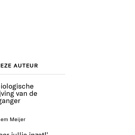
DEZE AUTEUR
iologische
jving van de
lganger
hem Meijer
or jullie inzet!'