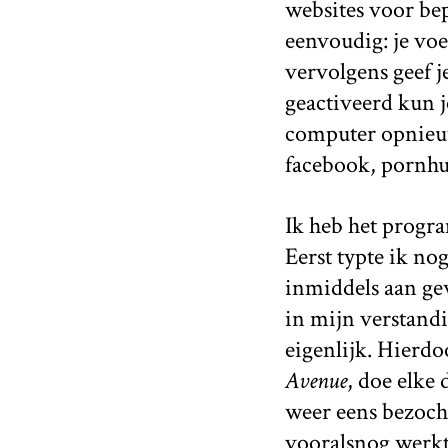
websites voor bep
eenvoudig: je voer
vervolgens geef j
geactiveerd kun 
computer opnieuw 
facebook, pornhu
Ik heb het progr
Eerst typte ik no
inmiddels aan gew
in mijn verstandi
eigenlijk. Hierdo
Avenue
, doe elke
weer eens bezoch
vooralsnog werkt