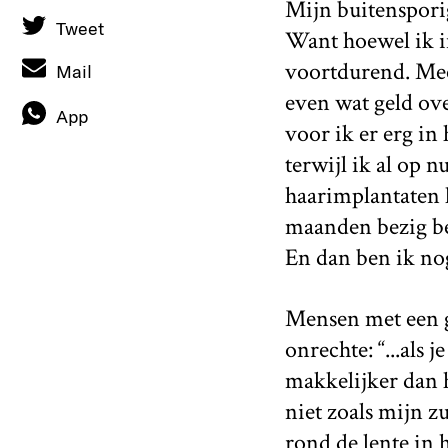
Mijn buitensporig
Tweet
Want hoewel ik in
voortdurend. Mee
Mail
even wat geld ove
App
voor ik er erg in
terwijl ik al op 
haarimplantaten h
maanden bezig b
En dan ben ik nog
Mensen met een g
onrechte: “...als 
makkelijker dan he
niet zoals mijn zu
rond de lente in 