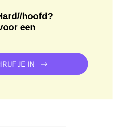
Hard//hoofd?
voor een
!
RIJF JE IN