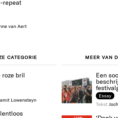
-repeat
nne van Aert
ZE CATEGORIE
MEER VAN 
roze bril
Een soc
beschri
festiva
Essay
amit Lowensteyn
Tekst
Joc
lentloos
‘Dank vo