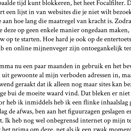
aalde tijd kunt blokkeren, het heet Focalfilter. 
t een lijst in van websites die je niet wilt bezoe
e aan hoe lang die maatregel van kracht is. Zodra
je deze op geen enkele manier ongedaan maken, 
op te starten. Hoe hard je ook op de entertoets
b en online mijnenveger zijn ontoegankelijk ter
amma nu een paar maanden in gebruik en het bev
g uit gewoonte al mijn verboden adressen in, ma
end geraakt dat ik alleen nog maar sites kan b
ge bui de moeite waard vind. Dat bleken er niet z
or heb ik inmiddels heb ik een flinke inhaalsla
 dag de afwas, ben aan het figuurzagen geslagen 
t. Ik heb nog wel onbegrensd internet op mijn t
 het prima om deze, net als ik een zwak momen