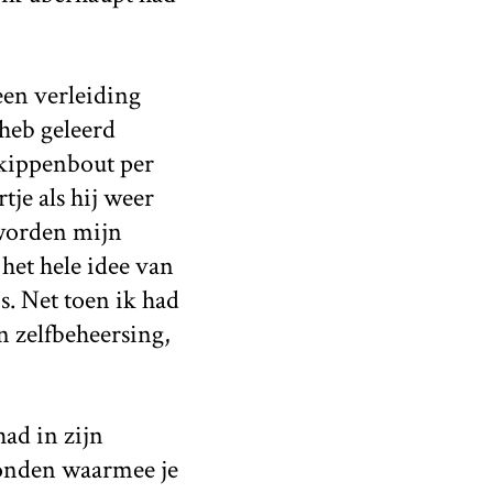
een verleiding
 heb geleerd
kippenbout per
je als hij weer
 worden mijn
het hele idee van
is. Net toen ik had
n zelfbeheersing,
had in zijn
vonden waarmee je