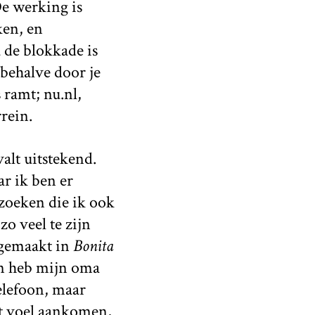
De werking is
ken, en
 de blokkade is
behalve door je
 ramt; nu.nl,
rein.
alt uitstekend.
ar ik ben er
ezoeken die ik ook
o veel te zijn
g gemaakt in
Bonita
en heb mijn oma
elefoon, maar
t voel aankomen,