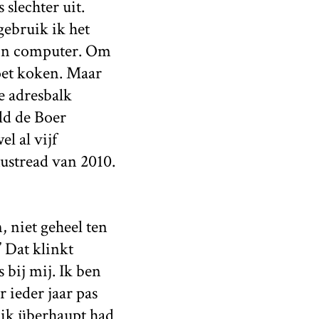
slechter uit.
gebruik ik het
ijn computer. Om
oet koken. Maar
de adresbalk
ald de Boer
l al vijf
mustread van 2010.
 niet geheel ten
” Dat klinkt
 bij mij. Ik ben
r ieder jaar pas
 ik überhaupt had