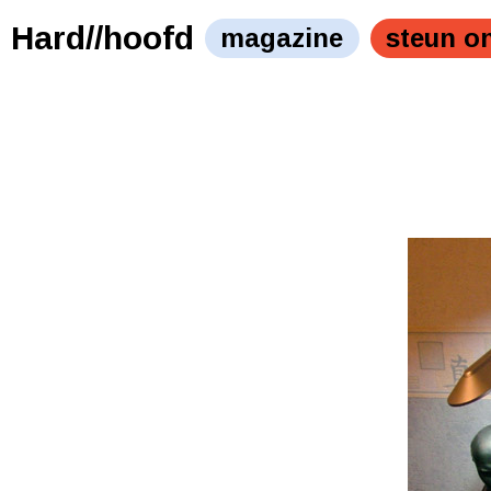
Hard//hoofd
magazine
steun o