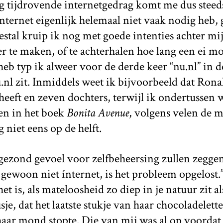
 tijdrovende internetgedrag komt me dus steeds 
ternet eigenlijk helemaal niet vaak nodig heb, 
stal kruip ik nog met goede intenties achter m
r te maken, of te achterhalen hoe lang een ei m
 heb typ ik alweer voor de derde keer “nu.nl” in 
nu.nl zit. Inmiddels weet ik bijvoorbeeld dat Ron
eeft en zeven dochters, terwijl ik ondertussen we
en in het boek
Bonita Avenue
, volgens velen de 
 niet eens op de helft.
ezond gevoel voor zelfbeheersing zullen zeggen,
je gewoon niet ínternet, is het probleem opgelost.
t is, als mateloosheid zo diep in je natuur zit als
sje, dat het laatste stukje van haar chocoladelette
haar mond stopte. Die van mij was al op voordat