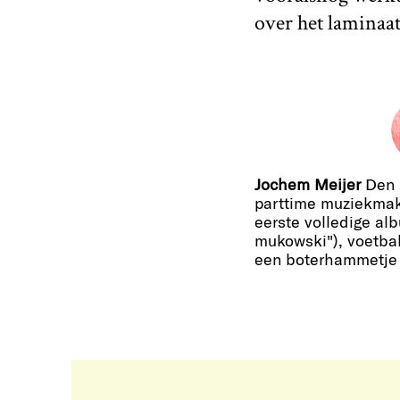
over het laminaat
Jochem Meijer
Den H
parttime muziekmak
eerste volledige al
mukowski"), voetbal
een boterhammetje o