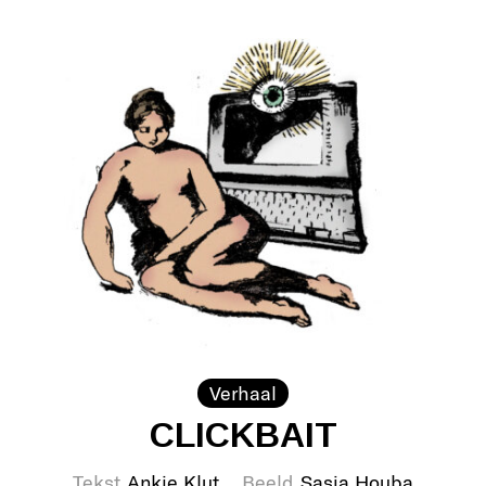
Verhaal
CLICKBAIT
Tekst
Ankie Klut
Beeld
Sasja Houba