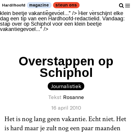
Hier verschijnt elke dag een tip van een Hardhoofd-
magazine
steun ons
Hard//hoofd
redactielid. Vandaag: stap over op Schiphol voor een
klein beetje vakantiegevoel..." />
Hier verschijnt elke
dag een tip van een Hardhoofd-redactielid. Vandaag:
stap over op Schiphol voor een klein beetje
vakantiegevoel..." />
Overstappen op
Schiphol
Journalistiek
Tekst
Rosanne
16 april 2010
Het is nog lang geen vakantie. Echt niet. Het
is hard maar je zult nog een paar maanden