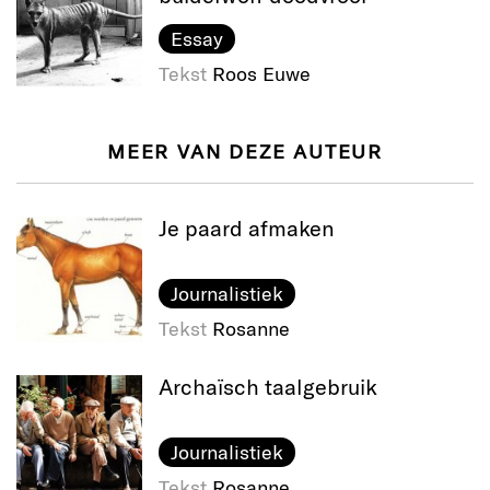
Essay
Tekst
Roos Euwe
MEER VAN DEZE AUTEUR
Je paard afmaken
Journalistiek
Tekst
Rosanne
Archaïsch taalgebruik
Journalistiek
Tekst
Rosanne