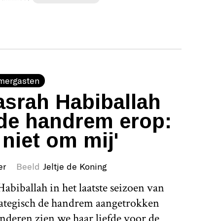
mergasten
srah Habiballah
de handrem erop:
 niet om mij'
er
Beeld
Jeltje de Koning
abiballah in het laatste seizoen van
rategisch de handrem aangetrokken
nderen zien we haar liefde voor de