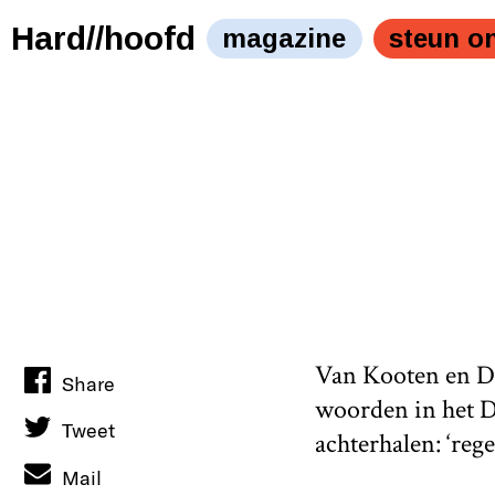
Bart wil veel van het goede en het goede van veel." />
B
Hard//hoofd
magazine
steun o
Van Kooten en De 
Share
woorden in het D
Tweet
achterhalen: ‘reg
Mail