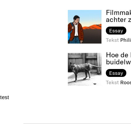
Filmmak
achter 
Essay
Tekst
Phil
Hoe de 
buidelw
Essay
Tekst
Roo
test