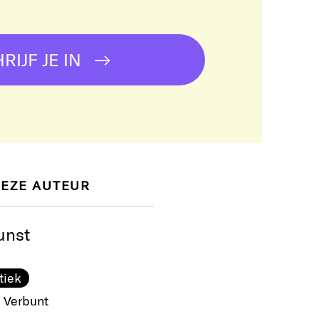
RIJF JE IN
DEZE AUTEUR
unst
tiek
 Verbunt