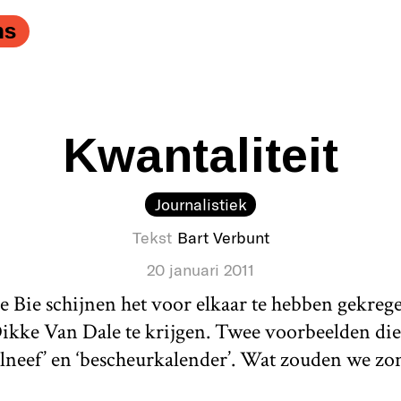
art wil veel van het goede en het goede van veel." />
ns
Kwantaliteit
Journalistiek
Tekst
Bart Verbunt
20 januari 2011
Bie schijnen het voor elkaar te hebben gekrege
ikke Van Dale te krijgen. Twee voorbeelden die
elneef’ en ‘bescheurkalender’. Wat zouden we z