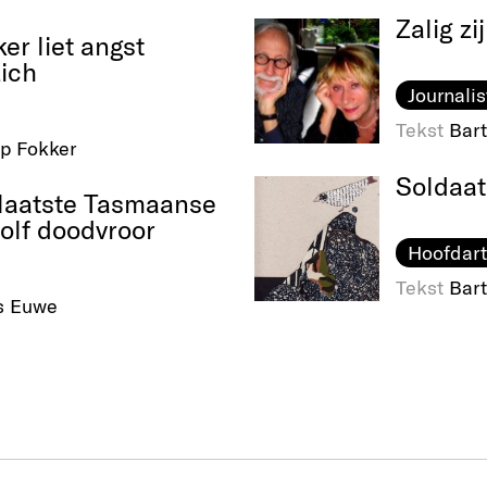
Zalig z
er liet angst
zich
Journalis
Tekst
Bart
ip Fokker
Soldaat
laatste Tasmaanse
olf doodvroor
Hoofdart
Tekst
Bart
s Euwe