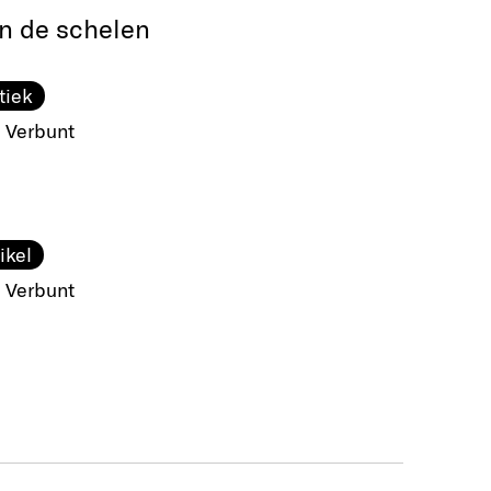
ijn de schelen
tiek
 Verbunt
ikel
 Verbunt