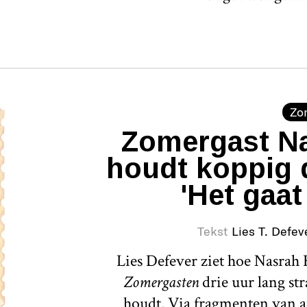
Zo
Zomergast Na
houdt koppig 
'Het gaat
Tekst
Lies T. Defev
Lies Defever ziet hoe Nasrah H
Zomergasten
drie uur lang st
houdt. Via fragmenten van a