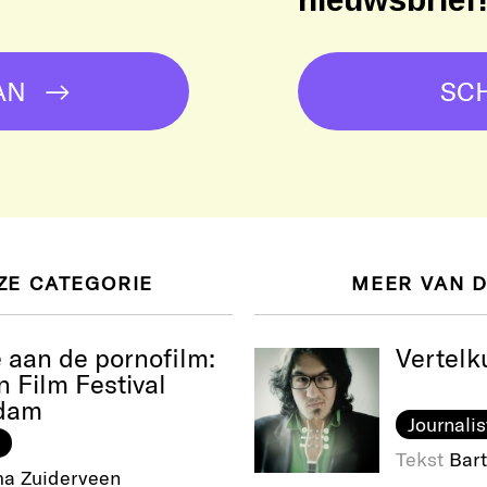
AN
SCH
ZE CATEGORIE
MEER VAN 
 aan de pornofilm:
Vertelk
n Film Festival
dam
Journalis
Tekst
Bart
a Zuiderveen