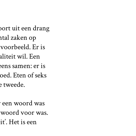
oort uit een drang
ntal zaken op
voorbeeld. Er is
liteit wil. Een
ens samen: er is
oed. Eten of seks
de tweede.
er een woord was
n woord voor was.
t’. Het is een