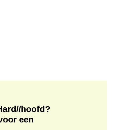
Hard//hoofd?
voor een
!