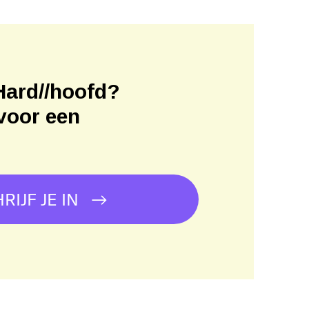
Hard//hoofd?
voor een
!
RIJF JE IN