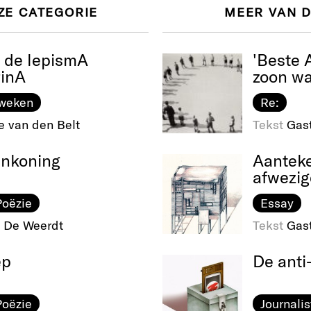
ZE CATEGORIE
MEER VAN 
 de lepismA
'Beste A
rinA
zoon wa
sweken
Re:
e van den Belt
Tekst
Gas
enkoning
Aantek
afwezig
Poëzie
Essay
 De Weerdt
Tekst
Gas
ep
De anti
Poëzie
Journalis