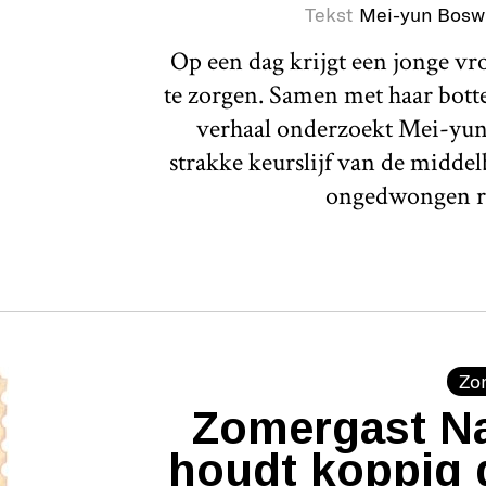
Tekst
Mei-yun Bosw
Op een dag krijgt een jonge v
te zorgen. Samen met haar botte 
verhaal onderzoekt Mei-yun
strakke keurslijf van de middel
ongedwongen r
Zo
Zomergast Na
houdt koppig 