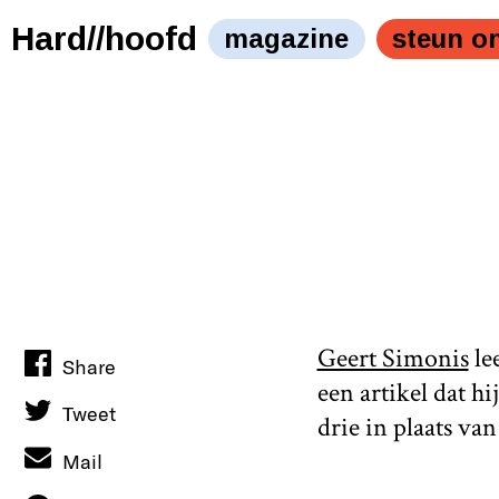
Hard//hoofd
magazine
steun o
Geert Simonis
lee
Share
een artikel dat 
Tweet
drie in plaats va
Mail