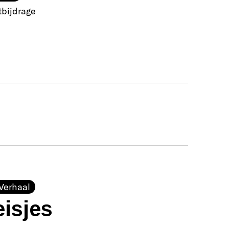
tbijdrage
Verhaal
isjes