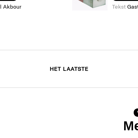
l Akbour
Tekst
Gas
HET LAATSTE
Me