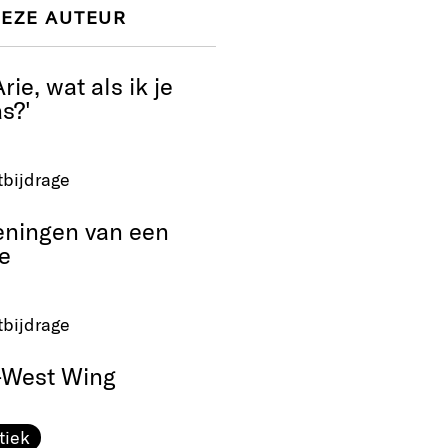
DEZE AUTEUR
rie, wat als ik je
s?'
tbijdrage
eningen van een
e
tbijdrage
-West Wing
tiek