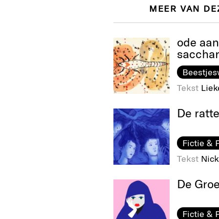
MEER VAN DE
ode aan
saccha
Beestje
Tekst
Liek
De ratt
Fictie & 
Tekst
Nick
De Gro
Fictie & 