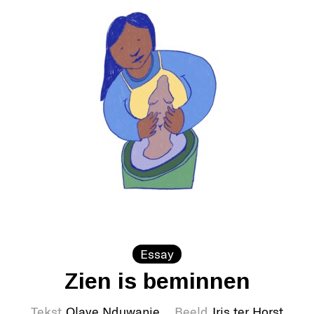
Essay
Zien is beminnen
Tekst
Olave Nduwanje
Beeld
Iris ter Horst