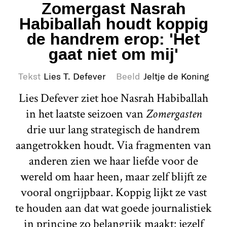
Zomergast Nasrah
Habiballah houdt koppig
de handrem erop: 'Het
gaat niet om mij'
Tekst
Lies T. Defever
Beeld
Jeltje de Koning
Lies Defever ziet hoe Nasrah Habiballah
in het laatste seizoen van
Zomergasten
drie uur lang strategisch de handrem
aangetrokken houdt. Via fragmenten van
anderen zien we haar liefde voor de
wereld om haar heen, maar zelf blijft ze
vooral ongrijpbaar. Koppig lijkt ze vast
te houden aan dat wat goede journalistiek
in principe zo belangrijk maakt: jezelf