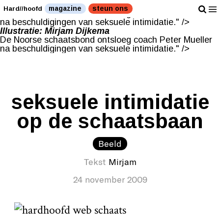
Illustratie: Mirjam Dijkema
magazine
steun ons
Hard//hoofd
De Noorse schaatsbond ontsloeg coach Peter Mueller
na beschuldigingen van seksuele intimidatie." />
Illustratie: Mirjam Dijkema
De Noorse schaatsbond ontsloeg coach Peter Mueller
na beschuldigingen van seksuele intimidatie." />
seksuele intimidatie
op de schaatsbaan
Beeld
Tekst
Mirjam
24 november 2009