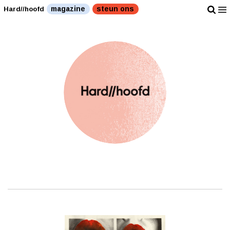
magazine
steun ons
Hard//hoofd