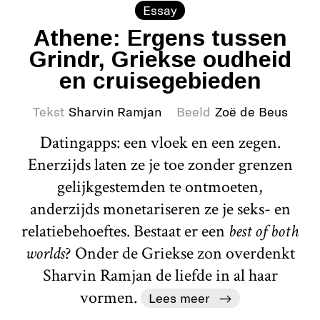
Essay
Athene: Ergens tussen
Grindr, Griekse oudheid
en cruisegebieden
Tekst
Sharvin Ramjan
Beeld
Zoë de Beus
Datingapps: een vloek en een zegen.
Enerzijds laten ze je toe zonder grenzen
gelijkgestemden te ontmoeten,
anderzijds monetariseren ze je seks- en
relatiebehoeftes. Bestaat er een
best of both
worlds
? Onder de Griekse zon overdenkt
Sharvin Ramjan de liefde in al haar
vormen.
Lees meer