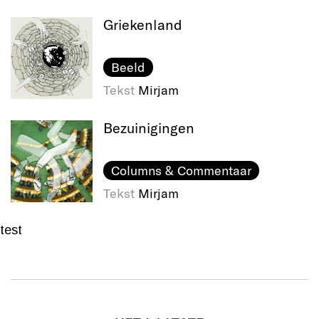
Griekenland
Beeld
Tekst
Mirjam
Bezuinigingen
Columns & Commentaar
Tekst
Mirjam
test