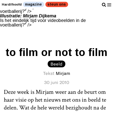
Illustratie: Mirjam Dijkema
magazine
steun ons
Hard//hoofd
Is het eindelijk tijd voor videobeelden in de
voetballerij?" />
Illustratie: Mirjam Dijkema
Is het eindelijk tijd voor videobeelden in de
voetballerij?" />
to film or not to film
Beeld
Tekst
Mirjam
30 juni 2010
Deze week is Mirjam weer aan de beurt om
haar visie op het nieuws met ons in beeld te
delen. Wat de hele wereld bezighoudt na de