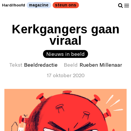
magazine
steun ons
Hard//hoofd
Kerkgangers gaan
viraal
Nieuws in beeld
Tekst
Beeldredactie
Beeld
Rueben Millenaar
17 oktober 2020