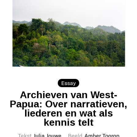
Essay
Archieven van West-
Papua: Over narratieven,
liederen en wat als
kennis telt
Tekst
Julia Jouwe
Beeld
Amber Toorop