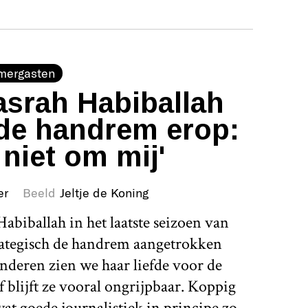
mergasten
srah Habiballah
de handrem erop:
 niet om mij'
er
Beeld
Jeltje de Koning
abiballah in het laatste seizoen van
rategisch de handrem aangetrokken
nderen zien we haar liefde voor de
 blijft ze vooral ongrijpbaar. Koppig
 wat goede journalistiek in principe zo