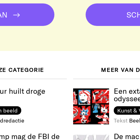
AN
SCH
ZE CATEGORIE
MEER VAN 
ur huilt droge
Een ext
odysse
n beeld
Kunst & 
dredactie
Tekst
Bee
mp mag de FBI de
De mach