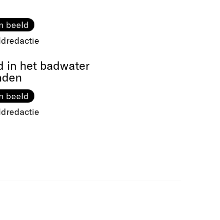
n beeld
ldredactie
d in het badwater
nden
n beeld
ldredactie