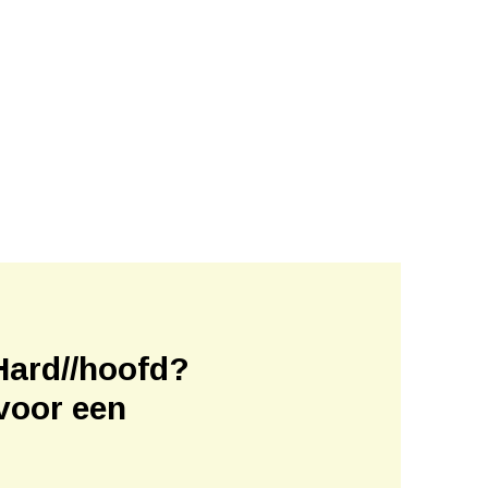
Hard//hoofd?
voor een
!