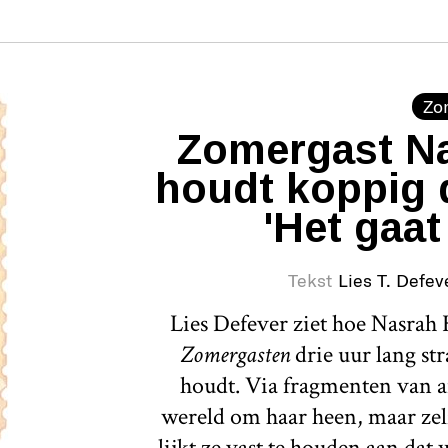
Zo
Zomergast Na
houdt koppig 
'Het gaat
Tekst
Lies T. Defev
Lies Defever ziet hoe Nasrah H
Zomergasten
drie uur lang st
houdt. Via fragmenten van a
wereld om haar heen, maar zelf
lijkt ze vast te houden aan dat