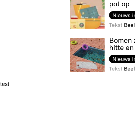
pot op
Nieuws i
Tekst
Beel
Bomen z
hitte en
Nieuws i
Tekst
Beel
test