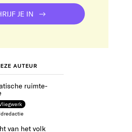
RIJF JE IN
DEZE AUTEUR
atische ruimte-
e
Vliegwerk
ldredactie
t van het volk