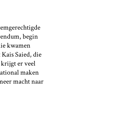
stemgerechtigde
rendum, begin
 die kwamen
Kais Saied, die
krijgt er veel
national maken
s meer macht naar