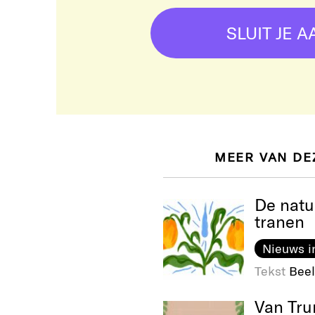
SLUIT JE A
MEER VAN DE
De natu
tranen
Nieuws i
Tekst
Beel
Van Tru