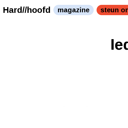
Hard//hoofd
magazine
steun o
Ie