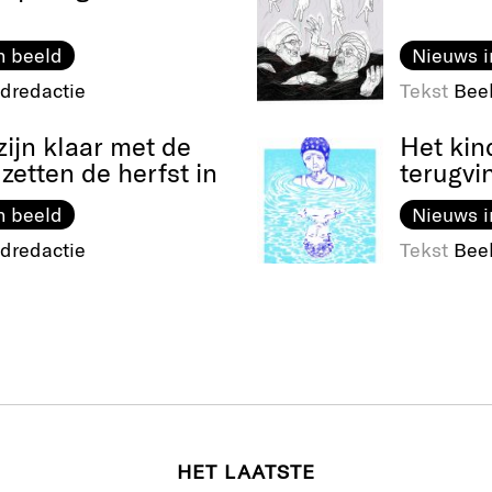
n beeld
Nieuws i
dredactie
Tekst
Bee
ijn klaar met de
Het kin
 zetten de herfst in
terugvi
n beeld
Nieuws i
dredactie
Tekst
Bee
HET LAATSTE