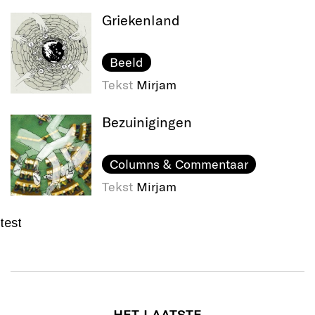
Griekenland
Beeld
Tekst
Mirjam
Bezuinigingen
Columns & Commentaar
Tekst
Mirjam
test
HET LAATSTE