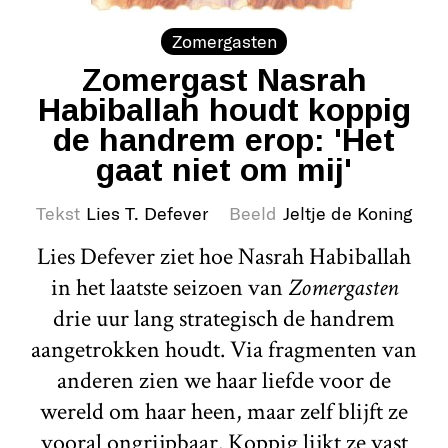
Zomergasten
Zomergast Nasrah
Habiballah houdt koppig
de handrem erop: 'Het
gaat niet om mij'
Tekst
Lies T. Defever
Beeld
Jeltje de Koning
Lies Defever ziet hoe Nasrah Habiballah
in het laatste seizoen van
Zomergasten
drie uur lang strategisch de handrem
aangetrokken houdt. Via fragmenten van
anderen zien we haar liefde voor de
wereld om haar heen, maar zelf blijft ze
vooral ongrijpbaar. Koppig lijkt ze vast