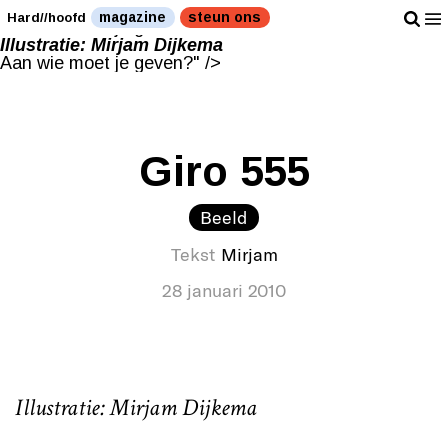
Illustratie: Mirjam Dijkema
magazine
steun ons
Hard//hoofd
Aan wie moet je geven?" />
Illustratie: Mirjam Dijkema
Aan wie moet je geven?" />
Giro 555
Beeld
Tekst
Mirjam
28 januari 2010
Illustratie: Mirjam Dijkema