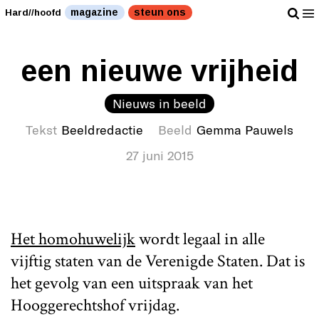
magazine
steun ons
Hard//hoofd
een nieuwe vrijheid
Nieuws in beeld
Tekst
Beeldredactie
Beeld
Gemma Pauwels
27 juni 2015
Het homohuwelijk
wordt legaal in alle
vijftig staten van de Verenigde Staten. Dat is
het gevolg van een uitspraak van het
Hooggerechtshof vrijdag.