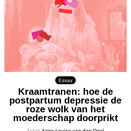
Essay
Kraamtranen: hoe de
postpartum depressie de
roze wolk van het
moederschap doorprikt
Tekst
Anne Louïse van den Dool