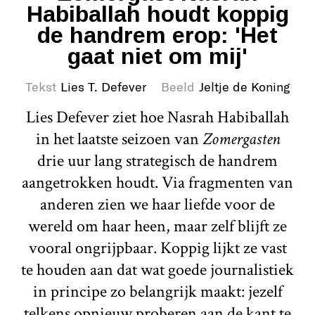
Habiballah houdt koppig
de handrem erop: 'Het
gaat niet om mij'
Tekst
Lies T. Defever
Beeld
Jeltje de Koning
Lies Defever ziet hoe Nasrah Habiballah
in het laatste seizoen van
Zomergasten
drie uur lang strategisch de handrem
aangetrokken houdt. Via fragmenten van
anderen zien we haar liefde voor de
wereld om haar heen, maar zelf blijft ze
vooral ongrijpbaar. Koppig lijkt ze vast
te houden aan dat wat goede journalistiek
in principe zo belangrijk maakt: jezelf
telkens opnieuw proberen aan de kant te