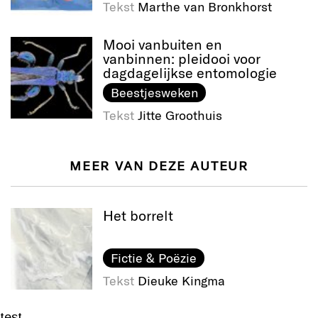
Tekst
Marthe van Bronkhorst
Mooi vanbuiten en
vanbinnen: pleidooi voor
dagdagelijkse entomologie
Beestjesweken
Tekst
Jitte Groothuis
MEER VAN DEZE AUTEUR
Het borrelt
Fictie & Poëzie
Tekst
Dieuke Kingma
test