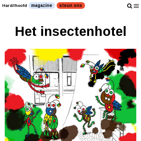
magazine
steun ons
Hard//hoofd
Het insectenhotel