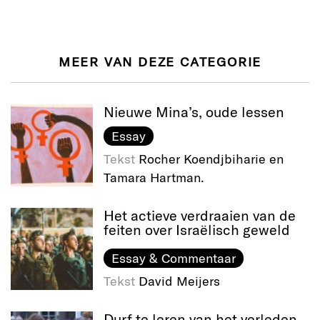
MEER VAN DEZE CATEGORIE
Nieuwe Mina’s, oude lessen
Essay
Tekst
Rocher Koendjbiharie en
Tamara Hartman.
Het actieve verdraaien van de
feiten over Israëlisch geweld
Essay & Commentaar
Tekst
David Meijers
Durf te leren van het verleden