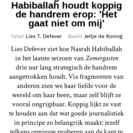
Habiballah houdt koppig
de handrem erop: 'Het
gaat niet om mij'
Tekst
Lies T. Defever
Beeld
Jeltje de Koning
Lies Defever ziet hoe Nasrah Habiballah
in het laatste seizoen van
Zomergasten
drie uur lang strategisch de handrem
aangetrokken houdt. Via fragmenten van
anderen zien we haar liefde voor de
wereld om haar heen, maar zelf blijft ze
vooral ongrijpbaar. Koppig lijkt ze vast
te houden aan dat wat goede journalistiek
in principe zo belangrijk maakt: jezelf
telkens opnieuw proberen aan de kant te