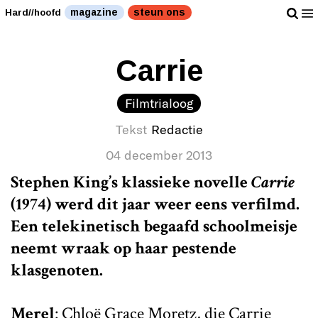
magazine
steun ons
Hard//hoofd
Carrie
Filmtrialoog
Tekst
Redactie
04 december 2013
Stephen King’s klassieke novelle
Carrie
(1974) werd dit jaar weer eens verfilmd.
Een telekinetisch begaafd schoolmeisje
neemt wraak op haar pestende
klasgenoten.
Merel
: Chloë Grace Moretz, die Carrie