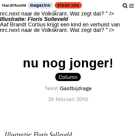
Illustratie: Floris Solleveld
magazine
steun ons
Hard//hoofd
Aaf Brandt Cortius krijgt een kind en verhuist van
nrc.next naar de Volkskrant. Wat zegt dat? " />
Illustratie: Floris Solleveld
Aaf Brandt Cortius krijgt een kind en verhuist van
nrc.next naar de Volkskrant. Wat zegt dat? " />
nu nog jonger!
Column
Tekst
Gastbijdrage
24 februari 2010
Illustratie: Floris Solleveld