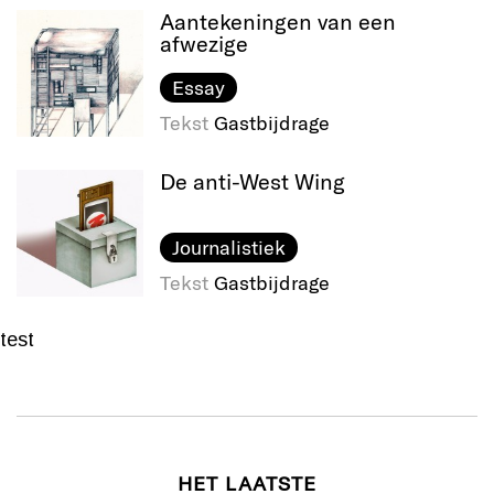
Aantekeningen van een
afwezige
Essay
Tekst
Gastbijdrage
De anti-West Wing
Journalistiek
Tekst
Gastbijdrage
test
HET LAATSTE