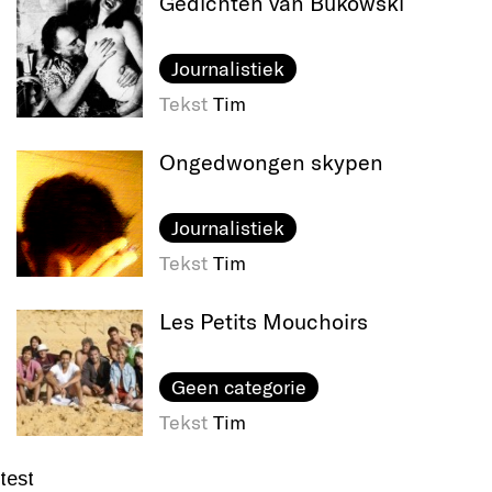
Gedichten van Bukowski
Journalistiek
Tekst
Tim
Ongedwongen skypen
Journalistiek
Tekst
Tim
Les Petits Mouchoirs
Geen categorie
Tekst
Tim
test