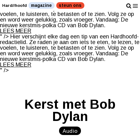
Hier verschijnt elke dag een tip van een Hardhoofd-
magazine
steun ons
Hard//hoofd
redactielid. Ze raden je aan om iets te eten, te lezen, te
voelen, te luisteren, te betasten of te zien. Volg ze op
en word weer gelukkig, zoals vroeger. Vandaag: De
nieuwe kerstmis-polka CD van Bob Dylan.
LEES MEER
" />
Hier verschijnt elke dag een tip van een Hardhoofd-
redactielid. Ze raden je aan om iets te eten, te lezen, te
voelen, te luisteren, te betasten of te zien. Volg ze op
en word weer gelukkig, zoals vroeger. Vandaag: De
nieuwe kerstmis-polka CD van Bob Dylan.
LEES MEER
" />
Kerst met Bob
Dylan
Audio