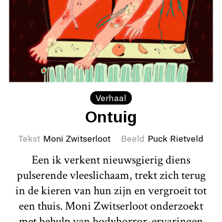
Verhaal
Ontuig
Tekst
Moni Zwitserloot
Beeld
Puck Rietveld
Een ik verkent nieuwsgierig diens
pulserende vleeslichaam, trekt zich terug
in de kieren van hun zijn en vergroeit tot
een thuis. Moni Zwitserloot onderzoekt
met behulp van bodyhorror-ervaringen