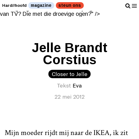
Hoe heet die jongen ook al weer van TV? Die met die
magazine
steun ons
Hard//hoofd
droevige ogen?" />
Hoe heet die jongen ook al weer
van TV? Die met die droevige ogen?" />
Jelle Brandt
Corstius
Closer to Jelle
Tekst
Eva
22 mei 2012
Mijn moeder rijdt mij naar de IKEA, ik zit